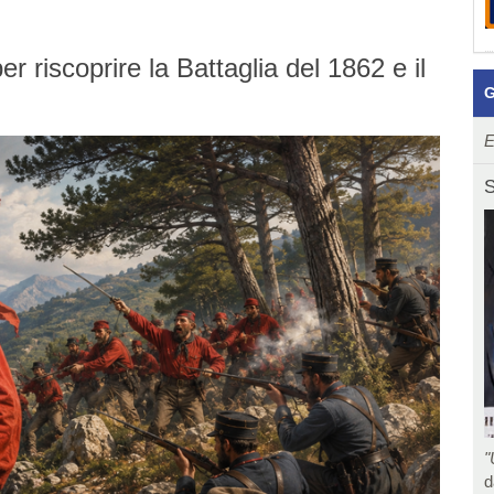
 riscoprire la Battaglia del 1862 e il
G
E
S
"
d