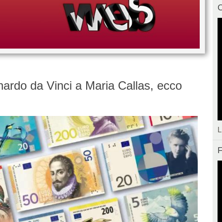
C
ardo da Vinci a Maria Callas, ecco
L
F