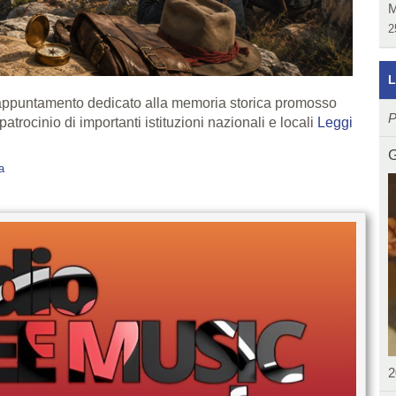
M
2
L
appuntamento dedicato alla memoria storica promosso
P
trocinio di importanti istituzioni nazionali e locali
Leggi
G
a
2