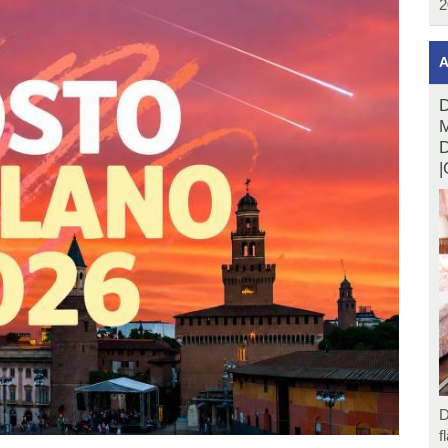
2
A
D
M
D
|
D
f