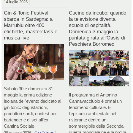
14 luglio 2026
Gin & Tonic Festival
Cucine da incubo: quando
sbarca in Sardegna: a
la televisione diventa
Marrubiu oltre 400
scuola di ospitalità.
etichette, masterclass e
Domenica 3 maggio la
musica live
puntata girata all'Oasis di
Peschiera Borromeo
Sabato 30 e domenica 31
maggio la prima edizione
Il programma di Antonino
isolana dell’evento dedicato al
Cannavacciuolo è ormai un
gin tonic: degustazioni,
fenomeno culturale. E
produttori sardi, contest per
l'episodio ambientato nel
bartender e dj set all’ex
ristorante dentro un
Cantina Sociale
sommergibile della Seconda
guerra mondiale ne è la prova
29 maggio 2026