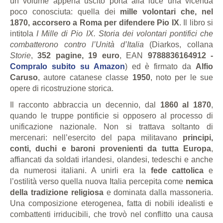
un volume appena uscito porta alla luce una vicenda
poco conosciuta: quella dei
mille volontari che, nel
1870, accorsero a Roma per difendere Pio IX
. Il libro si
intitola
I Mille di Pio IX. Storia dei volontari pontifici che
combatterono contro l’Unità d’Italia
(Diarkos, collana
Storie
,
352 pagine, 19 euro
, EAN
9788836164912 -
Compralo subito su Amazon
) ed è firmato da
Alfio
Caruso
, autore catanese classe
1950
, noto per le sue
opere di ricostruzione storica.
Il racconto abbraccia un decennio, dal
1860 al 1870
,
quando le truppe pontificie si opposero al processo di
unificazione nazionale. Non si trattava soltanto di
mercenari: nell’esercito del papa militavano
principi,
conti, duchi e baroni provenienti da tutta Europa
,
affiancati da soldati irlandesi, olandesi, tedeschi e anche
da numerosi italiani. A unirli era la
fede cattolica
e
l’ostilità verso quella nuova Italia percepita come
nemica
della tradizione religiosa
e dominata dalla massoneria.
Una composizione eterogenea, fatta di nobili idealisti e
combattenti irriducibili, che trovò nel conflitto una causa