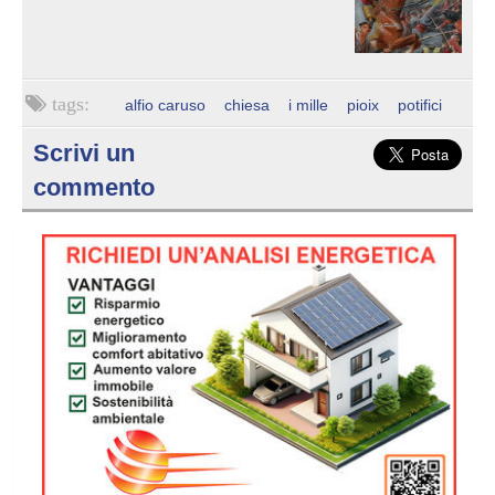
alfio caruso
chiesa
i mille
pioix
potifici
Scrivi un
commento