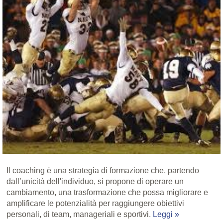
Il coaching è una strategia di formazione che, partendo
dall’unicità dell'individuo, si propone di operare un
cambiamento, una trasformazione che possa migliorare e
amplificare le potenzialità per raggiungere obiettivi
personali, di team, manageriali e sportivi.
Leggi »