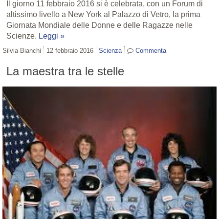
Il giorno 11 febbraio 2016 si è celebrata, con un Forum di
altissimo livello a New York al Palazzo di Vetro, la prima
Giornata Mondiale delle Donne e delle Ragazze nelle
Scienze.
Leggi »
Silvia Bianchi
12 febbraio 2016
Scienza
Commenta
La maestra tra le stelle