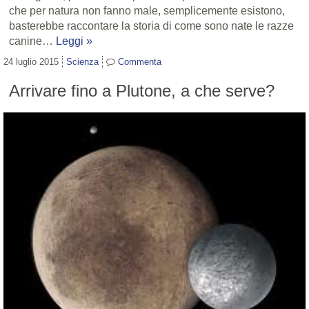
che per natura non fanno male, semplicemente esistono,
basterebbe raccontare la storia di come sono nate le razze
canine…
Leggi »
24 luglio 2015
Scienza
Commenta
Arrivare fino a Plutone, a che serve?