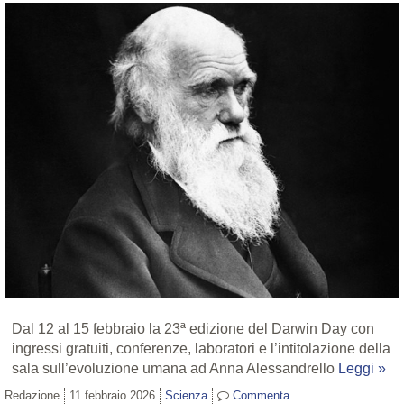
Dal 12 al 15 febbraio la 23ª edizione del Darwin Day con
ingressi gratuiti, conferenze, laboratori e l’intitolazione della
sala sull’evoluzione umana ad Anna Alessandrello
Leggi »
Redazione
11 febbraio 2026
Scienza
Commenta