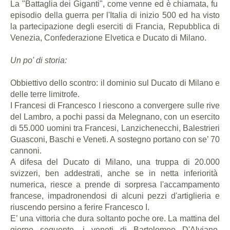
La "Battaglia dei Giganti", come venne ed è chiamata, fu
episodio della guerra per l'Italia di inizio 500 ed ha visto
la partecipazione degli eserciti di Francia, Repubblica di
Venezia, Confederazione Elvetica e Ducato di Milano.
Un po' di storia:
Obbiettivo dello scontro: il dominio sul Ducato di Milano e
delle terre limitrofe.
I Francesi di Francesco I riescono a convergere sulle rive
del Lambro, a pochi passi da Melegnano, con un esercito
di 55.000 uomini tra Francesi, Lanzichenecchi, Balestrieri
Guasconi, Baschi e Veneti. A sostegno portano con se’ 70
cannoni.
A difesa del Ducato di Milano, una truppa di 20.000
svizzeri, ben addestrati, anche se in netta inferiorità
numerica, riesce a prende di sorpresa l'accampamento
francese, impadronendosi di alcuni pezzi d'artiglieria e
riuscendo persino a ferire Francesco I.
E’ una vittoria che dura soltanto poche ore. La mattina del
giorno seguente, i veneti di Bartolomeo D'Alviano,