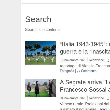
Search
Search site contents
“Italia 1943-1945”:
guerra e la rinascit
12 novembre 2025
Redazione
D
reportage di Alessio Franco
Fotografia
Commenta
A Segrate arriva "Le
Francesco Sossai a
04 novembre 2025
Redazione
Un
Veneto rurale. Proiezioni da
a sabato 8 novembre
Leggi 