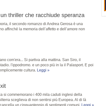
un thriller che racchiude speranza
ria, il secondo romanzo di Andrea Gerosa è una
ano affinché la memoria dell’affetto e dell’amore non
ano com'era... Si partiva alla mattina. San Siro, il
tadio. l'ippodromo. e un poco più in la il Palasport. E poi
 semplicemente cultura.
Leggi »
xit
ia si commemorano i 400 mila caduti inglesi della
lterra sceglieva di non sentirsi più Europea. Al di là
e cancella un cinquantennio di sentimenti comuni.
Leggi »