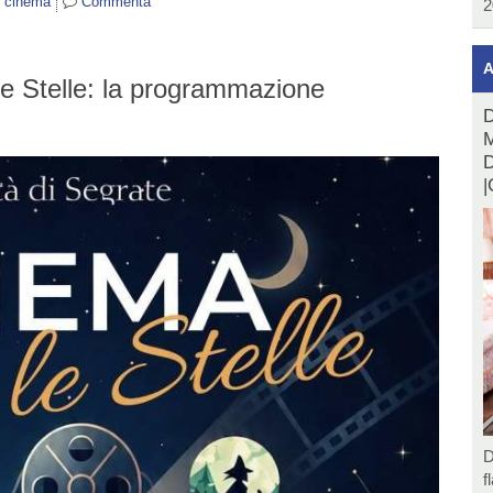
e cinema
Commenta
2
A
le Stelle: la programmazione
D
M
D
|
D
f