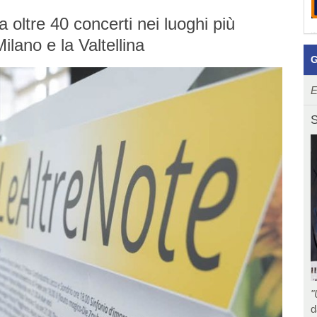
a oltre 40 concerti nei luoghi più
ilano e la Valtellina
G
E
S
"
d