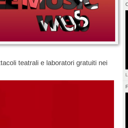
C
oli teatrali e laboratori gratuiti nei
L
F