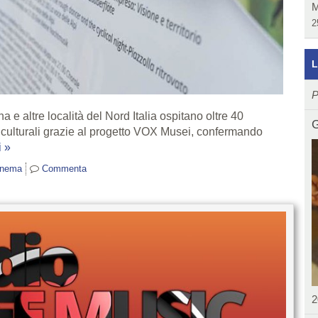
M
2
L
P
a e altre località del Nord Italia ospitano oltre 40
G
iti culturali grazie al progetto VOX Musei, confermando
 »
cinema
Commenta
2