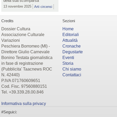
della sua scomparsa
13 novembre 2025
Arti circensi
Credits
Sezioni
Dossier Cultura
Home
Associazione Culturale
Editoriali
Variazioni
Attualità
Peschiera Borromeo (MI) -
Cronache
Direttore Giulio Carnevale
Degustarte
Bonino Testata giornalistica
Eventi
in fase di registrazione
Storia
(Pubblicita' Taacnews ROC
Chi siamo
N. 42440)
Contattaci
P.IVA 071760609651
Cod. Fisc. 97560880151
Tel. +39.339.28.00.846
Informativa sulla privacy
#Seguici: