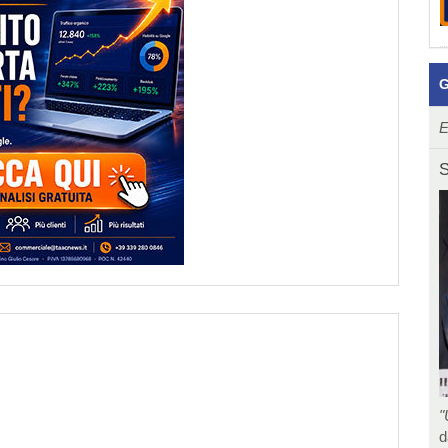
G
E
S
"
d