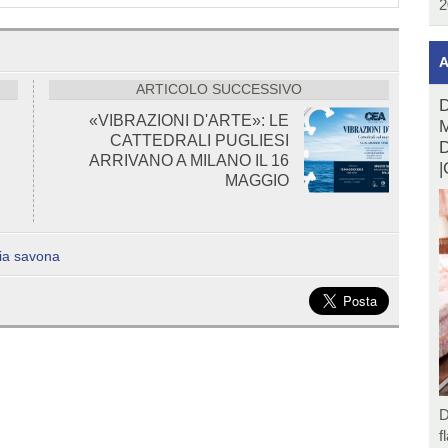
2
A
ARTICOLO SUCCESSIVO
D
«VIBRAZIONI D'ARTE»: LE
M
CATTEDRALI PUGLIESI
D
ARRIVANO A MILANO IL 16
|
MAGGIO
ia savona
D
f