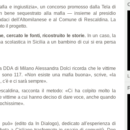
C
afia e ingiustizia», un concorso promosso dalla Tela di
n bene sequestrato alla mafia — insieme al presidio
sindaci dell'Altomilanese e al Comune di Rescaldina. La
o il progetto.
, cercato le fonti, ricostruito le storie.
In un caso, la
a scolastica in Sicilia a un bambino di cui si era persa
la DDA di Milano Alessandra Dolci ricorda che le vittime
 sono 117. «Non esiste una mafia buona», scrive, «la
L
i, c'è e ci sarà sempre».
F
escaldina, racconta il metodo: «Ci ha colpito molto la
lle vittime a cui hanno deciso di dare voce, anche quando
pochissime».
può» (edito da In Dialogo), dedicato all'esperienza di
gheta a Cisliano trasformato in spazio di comunità. Don