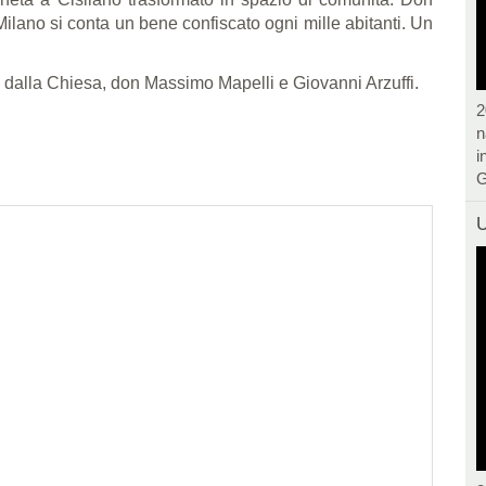
ilano si conta un bene confiscato ogni mille abitanti. Un
 dalla Chiesa, don Massimo Mapelli e Giovanni Arzuffi.
2
n
i
G
U