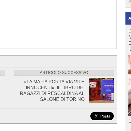
2
A
D
M
D
|
ARTICOLO SUCCESSIVO
«LA MAFIA PORTA VIA VITE
INNOCENTI»: IL LIBRO DEI
RAGAZZI DI RESCALDINA AL
SALONE DI TORINO
D
f