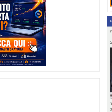
G
E
S
"
d