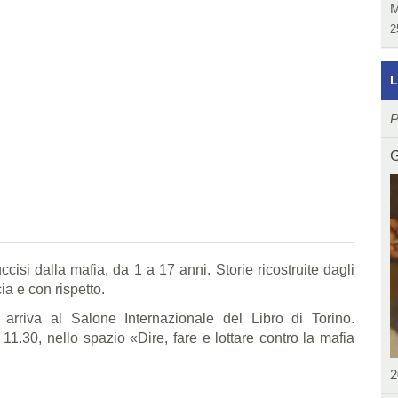
M
2
L
P
G
isi dalla mafia, da 1 a 17 anni. Storie ricostruite dagli
a e con rispetto.
» arriva al Salone Internazionale del Libro di Torino.
1.30, nello spazio «Dire, fare e lottare contro la mafia
2