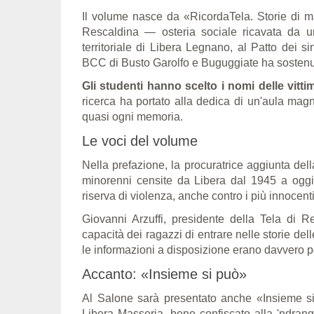
Il volume nasce da «RicordaTela. Storie di m
Rescaldina — osteria sociale ricavata da u
territoriale di Libera Legnano, al Patto dei 
BCC di Busto Garolfo e Buguggiate ha sostenut
Gli studenti hanno scelto i nomi delle vittime
ricerca ha portato alla dedica di un'aula magn
quasi ogni memoria.
Le voci del volume
Nella prefazione, la procuratrice aggiunta del
minorenni censite da Libera dal 1945 a oggi
riserva di violenza, anche contro i più innocent
Giovanni Arzuffi, presidente della Tela di R
capacità dei ragazzi di entrare nelle storie de
le informazioni a disposizione erano davvero 
Accanto: «Insieme si può»
Al Salone sarà presentato anche «Insieme si 
Libera Masseria, bene confiscato alla 'ndran