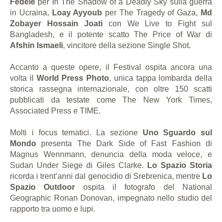
Fedele
per In The Shadow of a Deadly Sky sulla guerra
in Ucraina,
Loay Ayyoub
per The Tragedy of Gaza,
Md
Zobayer Hossain Joati
con We Live to Fight sul
Bangladesh, e il potente scatto The Price of War di
Afshin Ismaeli
, vincitore della sezione Single Shot.
Accanto a queste opere, il Festival ospita ancora una
volta il
World Press Photo
, unica tappa lombarda della
storica rassegna internazionale, con oltre 150 scatti
pubblicati da testate come The New York Times,
Associated Press e TIME.
Molti i focus tematici. La sezione
Uno Sguardo sul
Mondo
presenta The Dark Side of Fast Fashion di
Magnus Wennmann, denuncia della moda veloce, e
Sudan Under Siege di Giles Clarke.
Lo Spazio Storia
ricorda i trent’anni dal genocidio di Srebrenica, mentre
Lo
Spazio Outdoor
ospita il fotografo del National
Geographic Ronan Donovan, impegnato nello studio del
rapporto tra uomo e lupi.