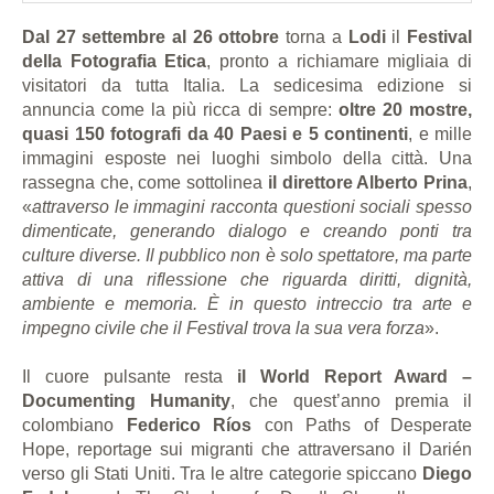
Dal 27 settembre al 26 ottobre
torna a
Lodi
il
Festival
della Fotografia Etica
, pronto a richiamare migliaia di
visitatori da tutta Italia. La sedicesima edizione si
annuncia come la più ricca di sempre:
oltre 20 mostre,
quasi 150 fotografi da 40 Paesi e 5 continenti
, e mille
immagini esposte nei luoghi simbolo della città. Una
rassegna che, come sottolinea
il direttore Alberto Prina
,
«
attraverso le immagini racconta questioni sociali spesso
dimenticate, generando dialogo e creando ponti tra
culture diverse. Il pubblico non è solo spettatore, ma parte
attiva di una riflessione che riguarda diritti, dignità,
ambiente e memoria. È in questo intreccio tra arte e
impegno civile che il Festival trova la sua vera forza
».
Il cuore pulsante resta
il World Report Award –
Documenting Humanity
, che quest’anno premia il
colombiano
Federico Ríos
con Paths of Desperate
Hope, reportage sui migranti che attraversano il Darién
verso gli Stati Uniti. Tra le altre categorie spiccano
Diego