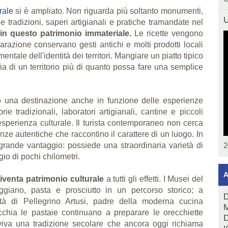
rale
si è ampliato. Non riguarda più soltanto monumenti,
U
tradizioni, saperi artigianali e pratiche tramandate nel
in questo patrimonio immateriale.
Le ricette vengono
arazione conservano gesti antichi e molti prodotti locali
ale dell'identità dei territori. Mangiare un piatto tipico
ria di un territorio più di quanto possa fare una semplice
 una destinazione anche in funzione delle esperienze
rie tradizionali, laboratori artigianali, cantine e piccoli
'esperienza culturale. Il turista contemporaneo non cerca
ze autentiche che raccontino il carattere di un luogo. In
 grande vantaggio: possiede una straordinaria varietà di
2
gio di pochi chilometri.
A
 diventa patrimonio culturale
a tutti gli effetti. I Musei del
iano, pasta e prosciutto in un percorso storico; a
D
ità di Pellegrino Artusi, padre della moderna cucina
M
ecchia le pastaie continuano a preparare le orecchiette
D
 viva una tradizione secolare che ancora oggi richiama