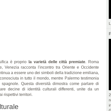
L
F
sifica è proprio
la varietà delle città premiate
. Roma
e, Venezia racconta l'incontro tra Oriente e Occidente
ntinua a essere uno dei simboli della tradizione emiliana,
conosciuta in tutto il mondo, mentre Palermo testimonia
 spagnole. Questa diversità dimostra come parlare di
tare decine di identità culturali differenti, unite da un
spettivi territori.
2
n
lturale
i
G