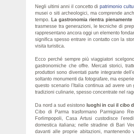
Negli ultimi anni il concetto di
patrimonio cultu
musei o siti archeologici, ma comprende anche 
tempo.
La gastronomia rientra pienamente 
trasmesse tra generazioni, le tecniche di prep
rappresentano ancora oggi un elemento fondament
significa spesso entrare in contatto con la sto
visita turistica.
Ecco perché sempre più viaggiatori scelgono
gastronomiche che offre. Mercati storici, tratto
produttori sono diventati parte integrante dell
soltanto monumenti da fotografare, ma esperien
questo scenario l'Italia continua ad avere un
tradizioni culinarie, spesso concentrate nel rag
Da nord a sud esistono
luoghi in cui il cibo
Cibo di Parma trasformano Parmigiano Regg
Forlimpopoli, Casa Artusi custodisce l'ered
domestica italiana; nelle stradine di Bari V
davanti alle proprie abitazioni, mantenendo