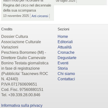
flash mob per ricordare la
09 luglio 2025
Regina del circo nel decennale
della sua scomparsa
13 novembre 2025
Arti circensi
Credits
Sezioni
Dossier Cultura
Home
Associazione Culturale
Editoriali
Variazioni
Attualità
Peschiera Borromeo (MI) -
Cronache
Direttore Giulio Carnevale
Degustarte
Bonino Testata giornalistica
Eventi
in fase di registrazione
Storia
(Pubblicita' Taacnews ROC
Chi siamo
N. 42440)
Contattaci
P.IVA 071760609651
Cod. Fisc. 97560880151
Tel. +39.339.28.00.846
Informativa sulla privacy