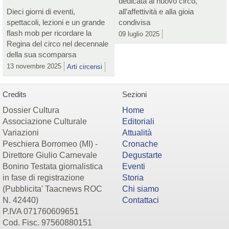
dedicata al nuovo circo,
Dieci giorni di eventi,
all’affettività e alla gioia
spettacoli, lezioni e un grande
condivisa
flash mob per ricordare la
09 luglio 2025
Regina del circo nel decennale
della sua scomparsa
13 novembre 2025
Arti circensi
Credits
Sezioni
Dossier Cultura
Home
Associazione Culturale
Editoriali
Variazioni
Attualità
Peschiera Borromeo (MI) -
Cronache
Direttore Giulio Carnevale
Degustarte
Bonino Testata giornalistica
Eventi
in fase di registrazione
Storia
(Pubblicita' Taacnews ROC
Chi siamo
N. 42440)
Contattaci
P.IVA 071760609651
Cod. Fisc. 97560880151