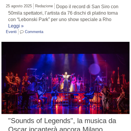
25 agosto 2025
Redazione
Dopo il record di San Siro con
50mila spettatori, l’artista da 76 dischi di platino torna
con “Lebonski Park” per uno show speciale a Rho
Leggi »
Eventi
Commenta
"Sounds of Legends", la musica da
Oscar incanterà ancora Milano