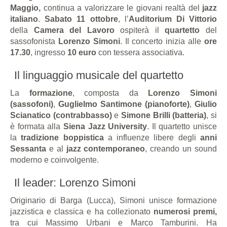
Maggio,
continua a valorizzare le giovani realtà del
jazz
italiano
.
Sabato 11 ottobre
, l’
Auditorium Di Vittorio
della
Camera del Lavoro
ospiterà il
quartetto
del
sassofonista
Lorenzo Simoni
. Il concerto inizia alle
ore
17.30
, ingresso
10 euro
con tessera associativa.
Il linguaggio musicale del quartetto
La
formazione
, composta da
Lorenzo Simoni
(sassofoni)
,
Guglielmo Santimone (pianoforte)
,
Giulio
Scianatico (contrabbasso)
e
Simone Brilli (batteria)
, si
è formata alla
Siena Jazz University
. Il quartetto unisce
la
tradizione boppistica
a influenze libere degli
anni
Sessanta
e al
jazz contemporaneo
, creando un sound
moderno e coinvolgente.
Il leader: Lorenzo Simoni
Originario di Barga (Lucca), Simoni unisce formazione
jazzistica e classica e ha collezionato
numerosi premi,
tra cui Massimo Urbani e Marco Tamburini. Ha