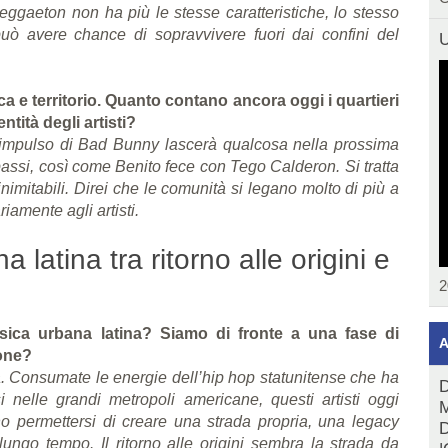
reggaeton non ha più le stesse caratteristiche, lo stesso
può avere chance di sopravvivere fuori dai confini del
U
a e territorio. Quanto contano ancora oggi i quartieri
ntità degli artisti?
 L’impulso di Bad Bunny lascerà qualcosa nella prossima
passi, così come Benito fece con Tego Calderon. Si tratta
 inimitabili. Direi che le comunità si legano molto di più a
amente agli artisti.
a latina tra ritorno alle origini e
2
usica urbana latina? Siamo di fronte a una fase di
A
one?
. Consumate le energie dell’hip hop statunitense che ha
D
si nelle grandi metropoli americane, questi artisti oggi
M
o permettersi di creare una strada propria, una legacy
D
ungo tempo. Il ritorno alle origini sembra la strada da