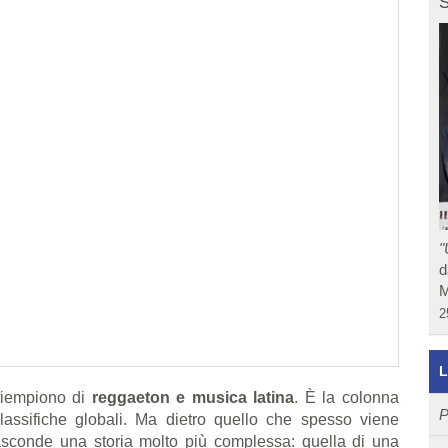
S
"
d
M
2
L
i riempiono di
reggaeton e musica latina
. È la colonna
P
assifiche globali. Ma dietro quello che spesso viene
sconde una storia molto più complessa: quella di una