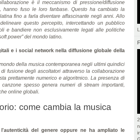
collaborazione è il meccanismo di pressione/diffusione
osi, hanno fuso le loro fanbase. Questo ha cambiato la
atina fino a farla diventare affascinante negli anni. Allo
 delineare questo percepito, intercettando un pubblico
L
i e bandiere non esclusivamente legati alle politiche
“soft power” del mondo latino.
F
tali e i social network nella diffusione globale della
l mondo della musica contemporanea negli ultimi quindici
i fusione degli ascoltatori attraverso la collaborazione
sta prettamente numerico e algoritmico. La presenza di
essa canzone spesso genera numeri di stream importanti,
iche online globali.
ritorio: come cambia la musica
2
n
 l'autenticità del genere oppure ne ha ampliato le
i
G