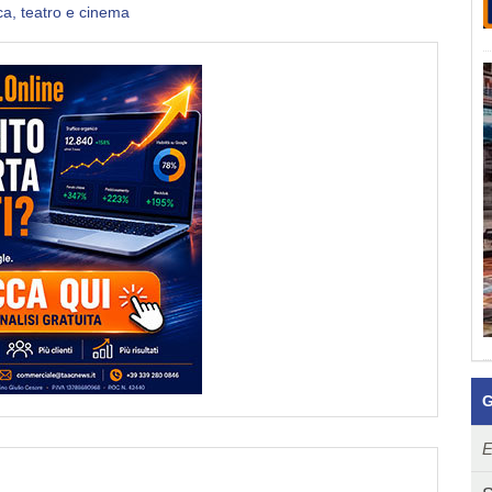
a, teatro e cinema
G
E