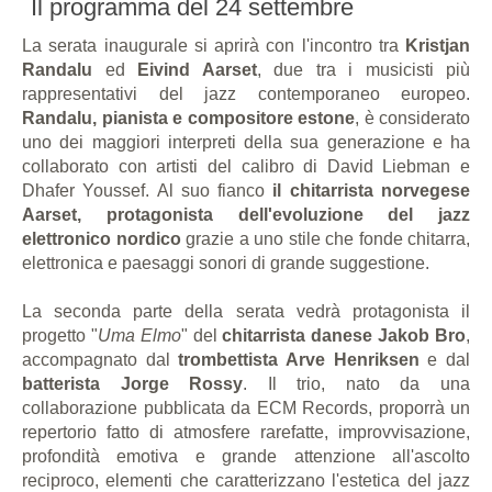
Il programma del 24 settembre
La serata inaugurale si aprirà con l'incontro tra
Kristjan
Randalu
ed
Eivind Aarset
, due tra i musicisti più
rappresentativi del jazz contemporaneo europeo.
Randalu, pianista e compositore estone
, è considerato
uno dei maggiori interpreti della sua generazione e ha
collaborato con artisti del calibro di David Liebman e
Dhafer Youssef. Al suo fianco
il chitarrista norvegese
Aarset, protagonista dell'evoluzione del jazz
elettronico nordico
grazie a uno stile che fonde chitarra,
elettronica e paesaggi sonori di grande suggestione.
La seconda parte della serata vedrà protagonista il
progetto "
Uma Elmo
" del
chitarrista danese
Jakob Bro
,
accompagnato dal
trombettista Arve Henriksen
e dal
batterista Jorge Rossy
. Il trio, nato da una
collaborazione pubblicata da ECM Records, proporrà un
repertorio fatto di atmosfere rarefatte, improvvisazione,
profondità emotiva e grande attenzione all'ascolto
reciproco, elementi che caratterizzano l'estetica del jazz