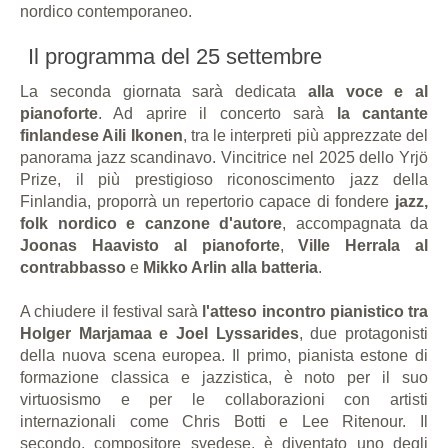
nordico contemporaneo.
Il programma del 25 settembre
La seconda giornata sarà dedicata
alla voce e al
pianoforte
. Ad aprire il concerto sarà
la cantante
finlandese Aili Ikonen
, tra le interpreti più apprezzate del
panorama jazz scandinavo. Vincitrice nel 2025 dello Yrjö
Prize, il più prestigioso riconoscimento jazz della
Finlandia, proporrà un repertorio capace di fondere
jazz,
folk nordico e canzone d'autore
, accompagnata da
Joonas Haavisto al pianoforte
,
Ville Herrala al
contrabbasso
e
Mikko Arlin alla batteria
.
A chiudere il festival sarà
l'atteso incontro pianistico tra
Holger Marjamaa e Joel Lyssarides
, due protagonisti
della nuova scena europea. Il primo, pianista estone di
formazione classica e jazzistica, è noto per il suo
virtuosismo e per le collaborazioni con artisti
internazionali come Chris Botti e Lee Ritenour. Il
secondo, compositore svedese, è diventato uno degli