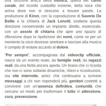
una funzione antica della
musica
, quella del
canto
corale
, del ricordo custodito insieme, della voce che
arriva dove non si riescono a trovare parole. La
produzione di
Kiron
, con la coproduzione di
Saverio De
Bellis
e la chitarra di
Jack Lenotti
, sostiene questa
direzione conservando un impianto diretto, essenziale,
con un
assolo di chitarra
che apre uno spazio di
riflessione dopo la ripetizione dei
nomi
, come se per un
momento la voce dovesse arretrare e lasciare alla musica
il compito di restare accanto al
dolore
.
“
Per sempre
”, accompagnata dal
videoclip ufficiale
,
nasce da un evento reale, da
famiglie reali
, da
ragazzi
reali
, da una ferita ancora aperta. Un brano che ci ricorda
che non ci sono soltanto dinamiche, rilievi e ricostruzioni,
ma
vite interrotte
, amici che continuano a scrivere
messaggi
a chi non risponderà più,
genitori
costretti a
convivere con un’
assenza definitiva
,
comunità
che
cercano un modo per trasformare il
lutto
in
attenzione
,
cura
,
prevenzione
.