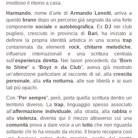
insidioso il ritorno a casa.
Harmando
, nome d’arte di
Armando Lenotti
, arriva a
questo
brano
dopo un percorso già segnato da una forte
componente
sociale
e
autobiografica
. Ex
DJ
nei club
pugliesi, cresciuto in provincia di
Bari
, ha iniziato a
definire la propria identità artistica in una scena
trap
contaminata da elementi
rock
,
chitarre melodiche
,
influenze internazionali e una scrittura centrata
sull’
esperienza diretta
. Nei lavori precedenti, da “
Born
to Shine
” a “
Boyz n da Club
”, aveva già mostrato
un’attenzione particolare al racconto di sé, alla
crescita
personale
, alla
vita notturna
, alle sue libertà e ai suoi
lati più opachi.
Con “
Per sempre
”, però, porta quella scrittura dentro un
territorio diverso. La
trap
, linguaggio spesso associato
all’
affermazione individuale
, alla strada, alla
rabbia
e
alla
violenza
, diventa qui il mezzo attraverso cui una
comunità
prova a dare voce a un
lutto
che non riguarda
soltanto chi lo ha vissuto da vicino. Il brano recupera così