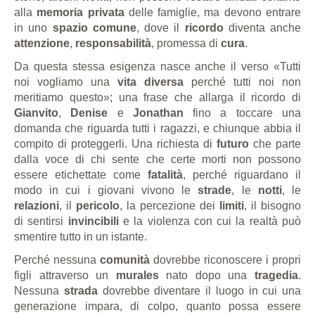
alla
memoria privata
delle famiglie, ma devono entrare
in uno
spazio comune
, dove il
ricordo
diventa anche
attenzione
,
responsabilità
, promessa di
cura
.
Da questa stessa esigenza nasce anche il verso «Tutti
noi vogliamo una
vita diversa
perché tutti noi non
meritiamo questo»; una frase che allarga il ricordo di
Gianvito
,
Denise
e
Jonathan
fino a toccare una
domanda che riguarda tutti i ragazzi, e chiunque abbia il
compito di proteggerli. Una richiesta di
futuro
che parte
dalla voce di chi sente che certe morti non possono
essere etichettate come
fatalità
, perché riguardano il
modo in cui i giovani vivono le
strade
, le
notti
, le
relazioni
, il
pericolo
, la percezione dei
limiti
, il bisogno
di sentirsi
invincibili
e la violenza con cui la realtà può
smentire tutto in un istante.
Perché nessuna
comunità
dovrebbe riconoscere i propri
figli attraverso un
murales
nato dopo una
tragedia
.
Nessuna
strada
dovrebbe diventare il luogo in cui una
generazione impara, di colpo, quanto possa essere