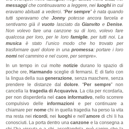
messaggi
che continuavamo a leggere, nei
luoghi
in cui
eravamo abituati a vederci. “
Per sempre
” è nata quando
tutti speravamo che
Jonny
potesse ancora farcela e
sentivamo già il
vuoto
lasciato da
Gianvito
e
Denise
.
Non volevo fare una canzone su di loro, volevo fare
qualcosa per loro, per le loro
famiglie
, per tutti noi. La
musica
è stato l’unico modo che ho trovato per
trasformare quel dolore in una
promessa
: portare i loro
nomi
nel cammino e nel cuore, per sempre».
In un tempo in cui molte
notizie
durano lo spazio di
poche ore,
Harmando
sceglie di fermarsi. E di farlo con
la lingua della sua
generazione
, senza maschere, senza
prendere le distanze dal
dolore
. “
Per sempre
” non
cancella la
tragedia di Acquaviva
. La cita per ricordarla,
per non disperderla nel
caos informativo
, nello scorrere
compulsivo delle
informazioni
e per continuare a
chiamare per
nome
chi in quella tragedia ha perso la vita
ma resta nei
ricordi
, nei
luoghi
e nell’
amore
di chi li ha
conosciuti. La porta dentro una
canzone
e la consegna a
chi l’ha vissuta e a chi, ascoltandola, può capire che la