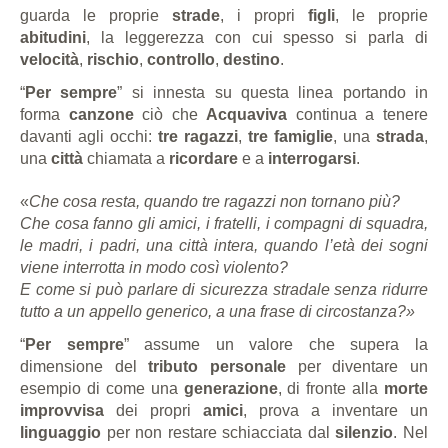
guarda le proprie
strade
, i propri
figli
, le proprie
abitudini
, la leggerezza con cui spesso si parla di
velocità
,
rischio
,
controllo
,
destino
.
“
Per sempre
” si innesta su questa linea portando in
forma
canzone
ciò che
Acquaviva
continua a tenere
davanti agli occhi:
tre ragazzi
,
tre famiglie
, una
strada
,
una
città
chiamata a
ricordare
e a
interrogarsi
.
«
Che cosa resta, quando tre ragazzi non tornano più?
Che cosa fanno gli amici, i fratelli, i compagni di squadra,
le madri, i padri, una città intera, quando l’età dei sogni
viene interrotta in modo così violento?
E come si può parlare di sicurezza stradale senza ridurre
tutto a un appello generico, a una frase di circostanza?
»
“
Per sempre
” assume un valore che supera la
dimensione del
tributo personale
per diventare un
esempio di come una
generazione
, di fronte alla
morte
improvvisa
dei propri
amici
, prova a inventare un
linguaggio
per non restare schiacciata dal
silenzio
. Nel