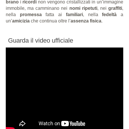
brano
i
ricordi
non vengono cristallizzati in un’immagine
immobile, ma camminano nei
nomi ripetuti
, nei
graffiti
,
nella
promessa
fatta ai
familiari
, nella
fedeltà
a
un’
amicizia
che continua oltre l’
assenza fisica
.
Guarda il video ufficiale