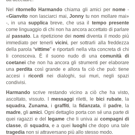
Nel
ritornello
Harmando
chiama gli amici per
nome
-
«
Gianvito
non lasciarci mai,
Jonny
tu non mollare mai»
-, in una
supplica
breve, che usa il
tempo presente
come linguaggio di chi non ha ancora accettato di parlare
al
passato
. La ripetizione dei
nomi
diventa il modo più
immediato per tenerli
vicini
, per sottrarli alla freddezza
della parola “
vittime
” e riportarli nella vita concreta di chi
li conosceva. È il suono nudo di una
comunità di
coetanei
che non ha ancora gli strumenti per elaborare
una
perdita
così grande e allora fa ciò che può: tiene
accesi i
ricordi
nei dialoghi, sui muri, negli spazi
condivisi.
Harmando
scrive restando vicino a ciò che ha visto,
ascoltato, vissuto. I
messaggi
riletti, le
bici rubate
, la
squadra
,
Zunama
, i
graffiti
, la
fidanzata
, il
padre
, la
madre
, gli
amici
. Ogni dettaglio porta con sé una parte di
quei ragazzi e del
legame
che li univa ai
compagni di
classe
, di
squadra
, e a quei
luoghi
che dopo una tale
tragedia
non si attraversano più allo stesso modo.