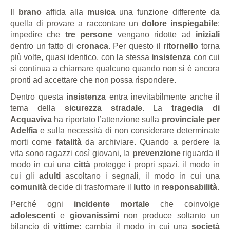
Il
brano
affida alla
musica
una funzione differente da
quella di provare a raccontare un
dolore inspiegabile
:
impedire che
tre persone
vengano ridotte ad
iniziali
dentro un fatto di
cronaca
. Per questo il
ritornello
torna
più volte, quasi identico, con la stessa
insistenza
con cui
si continua a chiamare qualcuno quando non si è ancora
pronti ad accettare che non possa rispondere.
Dentro questa
insistenza
entra inevitabilmente anche il
tema della
sicurezza stradale
. La
tragedia di
Acquaviva
ha riportato l’attenzione sulla
provinciale per
Adelfia
e sulla necessità di non considerare determinate
morti come
fatalità
da archiviare. Quando a perdere la
vita sono ragazzi così giovani, la
prevenzione
riguarda il
modo in cui una
città
protegge i propri spazi, il modo in
cui gli
adulti
ascoltano i segnali, il modo in cui una
comunità
decide di trasformare il
lutto
in
responsabilità
.
Perché ogni
incidente mortale
che coinvolge
adolescenti
e
giovanissimi
non produce soltanto un
bilancio di
vittime
: cambia il modo in cui una
società