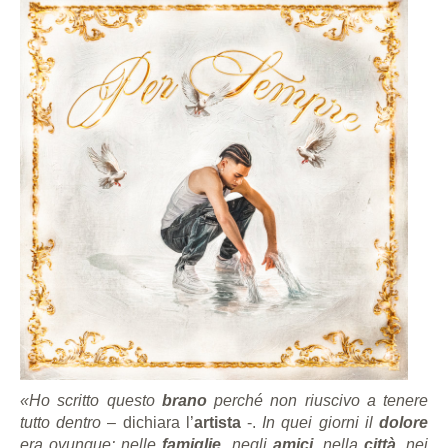
«Ho scritto questo
brano
perché non riuscivo a tenere
tutto dentro
– dichiara l’
artista
-.
In quei giorni il
dolore
era ovunque: nelle
famiglie
, negli
amici
, nella
città
, nei