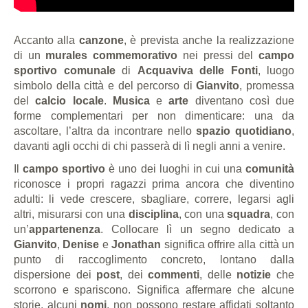
Accanto alla
canzone
, è prevista anche la realizzazione
di un
murales commemorativo
nei pressi del
campo
sportivo comunale
di
Acquaviva delle Fonti
, luogo
simbolo della città e del percorso di
Gianvito
, promessa
del
calcio locale
.
Musica
e
arte
diventano così due
forme complementari per non dimenticare: una da
ascoltare, l’altra da incontrare nello
spazio quotidiano
,
davanti agli occhi di chi passerà di lì negli anni a venire.
Il
campo sportivo
è uno dei luoghi in cui una
comunità
riconosce i propri ragazzi prima ancora che diventino
adulti: li vede crescere, sbagliare, correre, legarsi agli
altri, misurarsi con una
disciplina
, con una
squadra
, con
un’
appartenenza
. Collocare lì un segno dedicato a
Gianvito
,
Denise
e
Jonathan
significa offrire alla città un
punto di raccoglimento concreto, lontano dalla
dispersione dei
post
, dei
commenti
, delle
notizie
che
scorrono e spariscono. Significa affermare che alcune
storie, alcuni
nomi
, non possono restare affidati soltanto