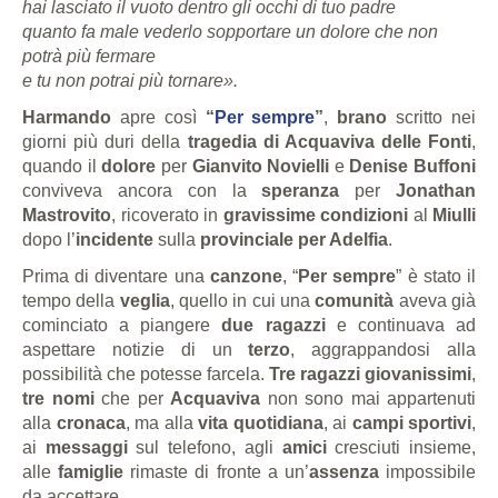
hai lasciato il vuoto dentro gli occhi di tuo padre
quanto fa male vederlo sopportare un dolore che non
potrà più fermare
e tu non potrai più tornare
».
Harmando
apre così
“
Per sempre
”
,
b
rano
scritto nei
giorni più duri della
tragedia di Acquaviva delle Fonti
,
quando il
dolore
per
Gianvito Novielli
e
Denise Buffoni
conviveva ancora con la
speranza
per
Jonathan
Mastrovito
, ricoverato in
gravissime condizioni
al
Miulli
dopo l’
incidente
sulla
provinciale per Adelfia
.
Prima di diventare una
canzone
, “
Per sempre
” è stato il
tempo della
veglia
, quello in cui una
comunità
aveva già
cominciato a piangere
due ragazzi
e continuava ad
aspettare notizie di un
terzo
, aggrappandosi alla
possibilità che potesse farcela.
Tre ragazzi giovanissimi
,
tre nomi
che per
Acquaviva
non sono mai appartenuti
alla
cronaca
, ma alla
vita quotidiana
, ai
campi sportivi
,
ai
messaggi
sul telefono, agli
amici
cresciuti insieme,
alle
famiglie
rimaste di fronte a un’
assenza
impossibile
da accettare.