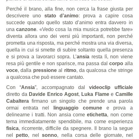
Perché il brano, alla fine, non cerca la frase giusta per
descrivere uno
stato d’animo
: prova a capire cosa
succede quando quello stato d’animo entra davvero in
una
canzone
. «Vedo cosa la mia musica potrebbe fare»
diventa allora uno dei versi più importanti, non perché
prometta una risposta, ma perché mostra una via diversa,
quella in cui si smette di subire soltanto quella presenza
e si prova a lavorarci sopra. L’
ansia
resta lì, non viene
resa più gentile e non sparisce, ma passa dal
corpo
alla
voce
, dalla
pressione
al
ritmo
, da qualcosa che stringe
a qualcosa che può essere cantato.
Con “
Ansia
”, accompagnato dal
videoclip ufficiale
diretto da
Davide Enrico Agost
,
Luka Flame
e
Camille
Cabaltera
firmano un singolo che prende una parola
ormai entrata nel
linguaggio comune
e prova a
delinearne i tratti. Non ansia come
etichetta
, non come
tema immediatamente spendibile, ma come esperienza
fisica
, ricorrente, difficile da spegnere. Il brano la segue
nel
petto
, nel
sonno
, nella corsa delle giornate, nel