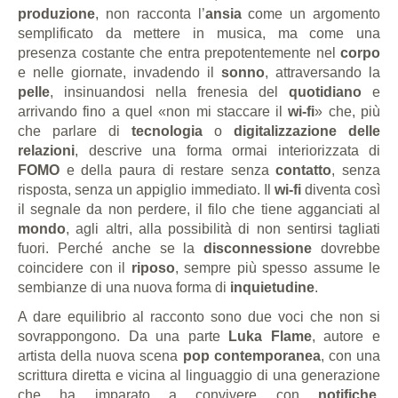
produzione
, non racconta l’
ansia
come un argomento
semplificato da mettere in musica, ma come una
presenza costante che entra prepotentemente nel
corpo
e nelle giornate, invadendo il
sonno
, attraversando la
pelle
, insinuandosi nella frenesia del
quotidiano
e
arrivando fino a quel «non mi staccare il
wi-fi
» che, più
che parlare di
tecnologia
o
digitalizzazione delle
relazioni
, descrive una forma ormai interiorizzata di
FOMO
e della paura di restare senza
contatto
, senza
risposta, senza un appiglio immediato. Il
wi-fi
diventa così
il segnale da non perdere, il filo che tiene agganciati al
mondo
, agli altri, alla possibilità di non sentirsi tagliati
fuori. Perché anche se la
disconnessione
dovrebbe
coincidere con il
riposo
, sempre più spesso assume le
sembianze di una nuova forma di
inquietudine
.
A dare equilibrio al racconto sono due voci che non si
sovrappongono. Da una parte
Luka Flame
, autore e
artista della nuova scena
pop contemporanea
, con una
scrittura diretta e vicina al linguaggio di una generazione
che ha imparato a convivere con
notifiche
,