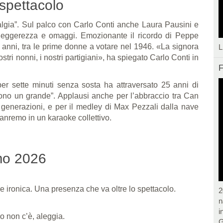
spettacolo
talgia”. Sul palco con Carlo Conti anche Laura Pausini e
eggerezza e omaggi. Emozionante il ricordo di Peppe
 anni, tra le prime donne a votare nel 1946. «La signora
L
ostri nonni, i nostri partigiani», ha spiegato Carlo Conti in
F
per sette minuti senza sosta ha attraversato 25 anni di
Sono un grande”. Applausi anche per l’abbraccio tra Can
generazioni, e per il medley di Max Pezzali dalla nave
anremo in un karaoke collettivo.
mo 2026
e ironica. Una presenza che va oltre lo spettacolo.
2
n
i
 non c’è, aleggia.
G