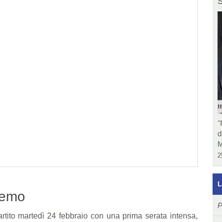
S
"
d
M
2
L
remo
P
artito martedì 24 febbraio con una prima serata intensa,