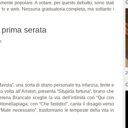
G
samente popolare. A votare, per questo debutto, sono stati
a, tv e web. Nessuna graduatoria completa, ma soltanto i
a prima serata
o:
2
C
avola”, una sorta di diario personale tra infanzia, ferite e
 volta all’Ariston, presenta “Stupida fortuna”, brano che
erena Brancale sceglie la via dell’intimità con “Qui con
tonellapiaga, con “Che fastidio!”, canta il disagio verso
“Male necessario”, trasformano le tempeste della vita in