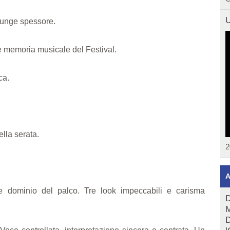
U
giunge spessore.
è memoria musicale del Festival.
ca.
ella serata.
2
A
e dominio del palco. Tre look impeccabili e carisma
D
M
D