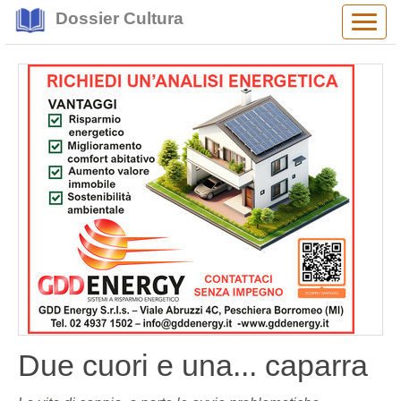
Dossier Cultura
Alter
navig
Due cuori e una... caparra