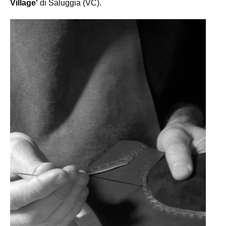
Village'
di Saluggia (VC).