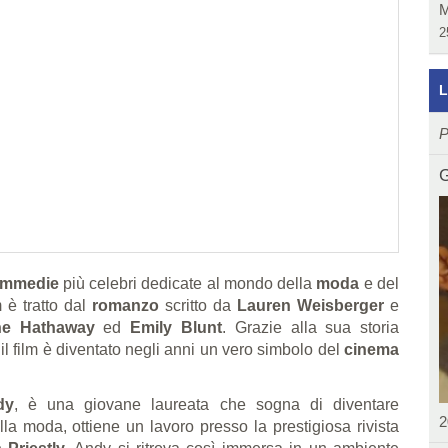
M
2
L
P
G
mmedie
più celebri dedicate al mondo della
moda
e del
lm è tratto dal
romanzo
scritto da
Lauren Weisberger
e
e Hathaway
ed
Emily Blunt
. Grazie alla sua storia
l film è diventato negli anni un vero simbolo del
cinema
dy
, è una giovane laureata che sogna di diventare
2
la moda, ottiene un lavoro presso la prestigiosa rivista