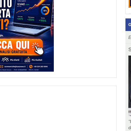
G
E
S
"
d