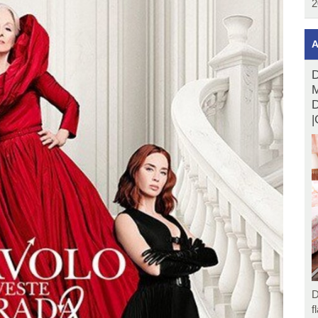
2
A
D
M
D
|
D
f