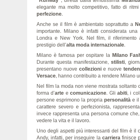
“Runway”
, diretta dalla temutissima
Miranda
elegante ma molto competitivo, fatto di ritmi 
perfezione
.
Anche se il film è ambientato soprattutto a
N
importante. Milano è infatti considerata una
Londra e New York. Nel film, il riferimento a
prestigio dell’
alta moda internazionale
.
Milano è famosa per ospitare la
Milano Fas
Durante questa manifestazione,
stilisti
, gior
presentano nuove
collezioni
e nuove
tenden
Versace
, hanno contribuito a rendere Milano u
Nel film la moda non viene mostrata soltanto
forma d’
arte
e
comunicazione
. Gli
abiti
, i co
persone esprimono la propria
personalità
e il
carattere severo e perfezionista, rappresent
invece rappresenta una persona comune che, 
vedere la vita e il lavoro.
Uno degli aspetti più interessanti del film è il 
Andy, infatti, per inseguire la
carriera
finisce 