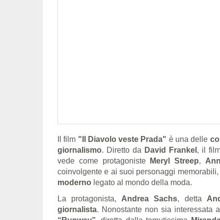
Il film
"Il Diavolo veste Prada"
è una delle
co
giornalismo
. Diretto da
David Frankel
, il fi
vede come protagoniste
Meryl Streep
,
Ann
coinvolgente e ai suoi personaggi memorabili, i
moderno
legato al mondo della moda.
La protagonista,
Andrea Sachs
, detta
An
giornalista
. Nonostante non sia interessata al