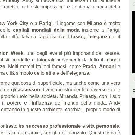
 Priestly
. Andy si ritrova così immersa in un ambiente
C
frenetici, richieste impossibili e continua ricerca della
ew York City
e a
Parigi
, il legame con
Milano
è molto
 delle
capitali mondiali della moda
insieme a Parigi,
lla città italiana rappresenta il
lusso
, l’
eleganza
e il
hion Week
, uno degli eventi più importanti del settore.
nalisti, modelle e fotografi provenienti da tutto il mondo
ze
. Molti marchi italiani famosi, come
Prada
,
Armani
e
na città simbolo dello
stile
e dell’eleganza.
L
 come qualcosa di superficiale, ma anche come una vera
lori e gli
accessori
diventano strumenti attraverso cui le
F
 proprio ruolo nella società.
Miranda Priestly
, con il suo
a il
potere
e l’
influenza
del mondo della moda. Andy
entrando in questo ambiente, cambia il proprio modo di
contrasto tra
successo professionale
e
vita personale
.
per trascurare amici, famiglia e fidanzato. Questo tema è