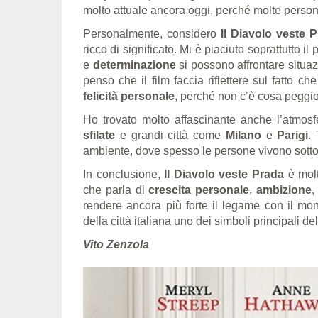
molto attuale ancora oggi, perché molte perso
Personalmente, considero
Il Diavolo veste 
ricco di significato. Mi è piaciuto soprattutto i
e
determinazione
si possono affrontare situazi
penso che il film faccia riflettere sul fatto che
felicità personale
, perché non c’è cosa peggio
Ho trovato molto affascinante anche l’atmosf
sfilate
e grandi città come
Milano
e
Parigi
.
ambiente, dove spesso le persone vivono sott
In conclusione,
Il Diavolo veste Prada
è molt
che parla di
crescita personale
,
ambizione
rendere ancora più forte il legame con il mon
della città italiana uno dei simboli principali de
Vito Zenzola