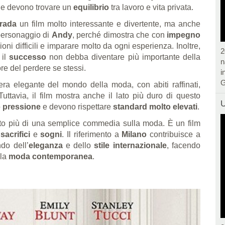
ne devono trovare un
equilibrio
tra lavoro e vita privata.
Prada
un film molto interessante e divertente, ma anche
l personaggio di
Andy
, perché dimostra che con
impegno
oni difficili e imparare molto da ogni esperienza. Inoltre,
2
 il
successo
non debba diventare più importante della
n
re del perdere se stessi.
i
G
era elegante del mondo della moda, con abiti raffinati,
 Tuttavia, il film mostra anche il lato più duro di questo
U
o
pressione
e devono rispettare
standard molto elevati
.
o più di una semplice commedia sulla moda. È un film
,
sacrifici
e
sogni
. Il riferimento a
Milano
contribuisce a
do dell’
eleganza
e dello
stile internazionale
, facendo
lla
moda contemporanea
.