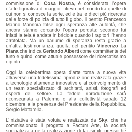
commissione di
Cosa Nostra
, è considerata l’opera
d’arte figurativa di maggior rilievo nel mondo tra quelle di
cui non si conosce la sorte, ed è tra le dieci più ricercate
dalle forze di polizia di tutto il globo. Il pentito Francesco
Marino Mannoia tolse ogni speranza alle autorità, che
ancora stanno cercando l’opera perduta: secondo lui
infatti la tela è andata in briciole quando i rapitori l’hanno
arrotolata. Ma un barlume di speranza resta grazie a
un’altra testimonianza, quella del pentito
Vincenzo La
Piana
che indica
Gerlando Alberti
come committente del
furto e quindi come attuale possessore del ricercatissimo
dipinto.
Oggi la celeberrima opera d’arte torna a nuova vita
attraverso una fedelissima riproduzione realizzata grazie
a tecnologie altamente innovative e al coinvolgimento di
un team specializzato di architetti, artisti, fotografi ed
esperti del settore. La fedele riproduzione sarà
riconsegnata a Palermo e alla collettività sabato 12
dicembre, alla presenza del Presidente della Repubblica,
Sergio Mattarella.
L’iniziativa è stata voluta e realizzata da
Sky
, che ha
commissionato il progetto a Factum Arte, la società
specializzata nella realizzazione di fac-simili, pressoché