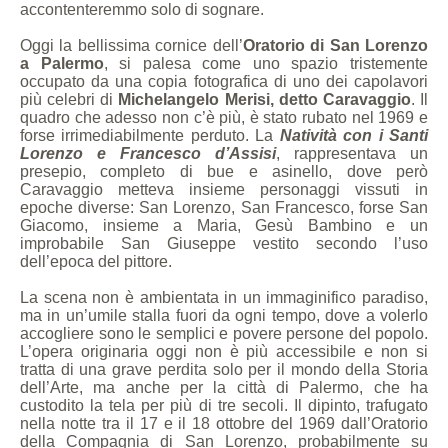
accontenteremmo solo di sognare.
Oggi la bellissima cornice dell’
Oratorio di San Lorenzo
a Palermo
, si palesa come uno spazio tristemente
occupato da una copia fotografica di uno dei capolavori
più celebri di
Michelangelo Merisi, detto Caravaggio
. Il
quadro che adesso non c’è più, è stato rubato nel 1969 e
forse irrimediabilmente perduto. La
Natività
con i Santi
Lorenzo e Francesco d’Assisi
, rappresentava un
presepio, completo di bue e asinello, dove però
Caravaggio metteva insieme personaggi vissuti in
epoche diverse: San Lorenzo, San Francesco, forse San
Giacomo, insieme a Maria, Gesù Bambino e un
improbabile San Giuseppe vestito secondo l’uso
dell’epoca del pittore.
La scena non è ambientata in un immaginifico paradiso,
ma in un’umile stalla fuori da ogni tempo, dove a volerlo
accogliere sono le semplici e povere persone del popolo.
L’opera originaria oggi non è più accessibile e non si
tratta di una grave perdita solo per il mondo della Storia
dell’Arte, ma anche per la città di Palermo, che ha
custodito la tela per più di tre secoli. Il dipinto, trafugato
nella notte tra il 17 e il 18 ottobre del 1969 dall’Oratorio
della Compagnia di San Lorenzo, probabilmente su