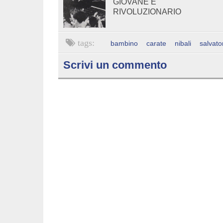
GIOVANE E
RIVOLUZIONARIO
bambino
carate
nibali
salvato
Scrivi un commento