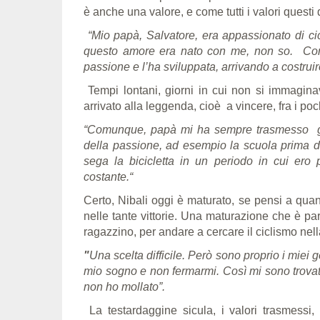
è anche una valore, e come tutti i valori quest
“Mio papà, Salvatore, era appassionato di cic
questo amore era nato con me, non so. Com
passione e l’ha sviluppata, arrivando a costruir
Tempi lontani, giorni in cui non si immagi
arrivato alla leggenda, cioè
a vincere, fra i poc
“Comunque, papà mi ha sempre trasmesso gius
della passione, ad esempio la scuola prima de
sega la bicicletta in un periodo in cui ero
costante.“
Certo, Nibali oggi è maturato, se pensi a quant
nelle tante vittorie. Una maturazione che è pa
ragazzino, per andare a cercare il ciclismo nel
"
Una scelta difficile. Però sono proprio i miei
mio sogno e non fermarmi. Così mi sono trovato
non ho mollato”.
La testardaggine sicula, i valori trasmessi,