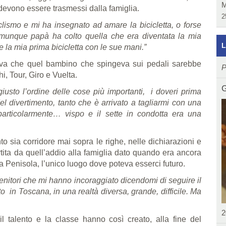
M
i devono essere trasmessi dalla famiglia.
2
lismo e mi ha insegnato ad amare la bicicletta, o forse
unque papà ha colto quella che era diventata la mia
L
e la mia prima bicicletta con le sue mani.”
nava che quel bambino che spingeva sui pedali sarebbe
P
hi, Tour, Giro e Vuelta.
G
to l’ordine delle cose più importanti, i doveri prima
l divertimento, tanto che è arrivato a tagliarmi con una
 particolarmente… vispo e il sette in condotta era una
o sia corridore mai sopra le righe, nelle dichiarazioni e
rtita da quell’addio alla famiglia dato quando era ancora
la Penisola, l’unico luogo dove poteva esserci futuro.
 genitori che mi hanno incoraggiato dicendomi di
seguire il
 in Toscana, in una realtà diversa, grande, difficile. Ma
2
 il talento e la classe hanno così creato, alla fine del