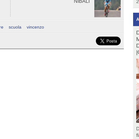
NIBALI
2
A
re
scuola
vincenzo
D
M
D
|
D
f