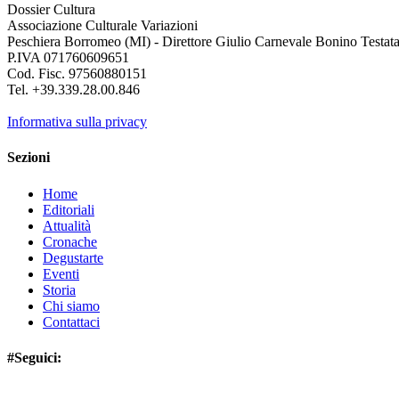
Dossier Cultura
Associazione Culturale Variazioni
Peschiera Borromeo (MI) - Direttore Giulio Carnevale Bonino Testata 
P.IVA 071760609651
Cod. Fisc. 97560880151
Tel. +39.339.28.00.846
Informativa sulla privacy
Sezioni
Home
Editoriali
Attualità
Cronache
Degustarte
Eventi
Storia
Chi siamo
Contattaci
#Seguici: