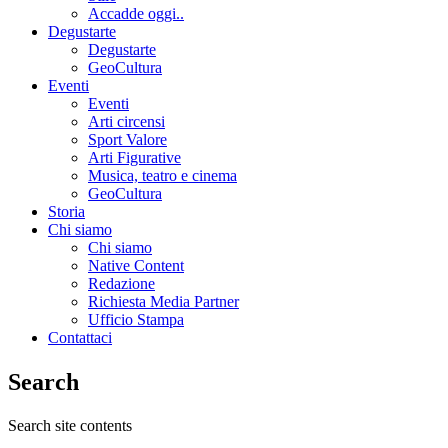
Accadde oggi..
Degustarte
Degustarte
GeoCultura
Eventi
Eventi
Arti circensi
Sport Valore
Arti Figurative
Musica, teatro e cinema
GeoCultura
Storia
Chi siamo
Chi siamo
Native Content
Redazione
Richiesta Media Partner
Ufficio Stampa
Contattaci
Search
Search site contents