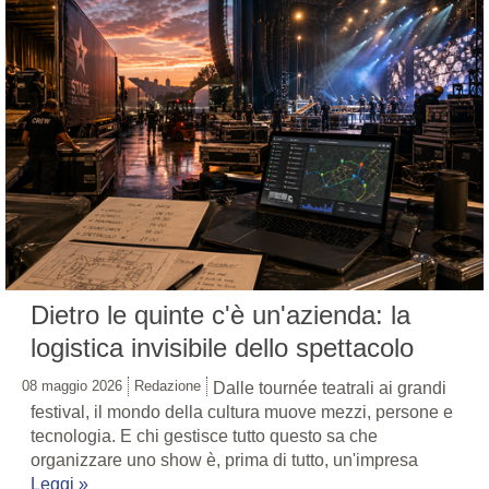
Dietro le quinte c'è un'azienda: la
logistica invisibile dello spettacolo
08 maggio 2026
Redazione
Dalle tournée teatrali ai grandi
festival, il mondo della cultura muove mezzi, persone e
tecnologia. E chi gestisce tutto questo sa che
organizzare uno show è, prima di tutto, un'impresa
Leggi »