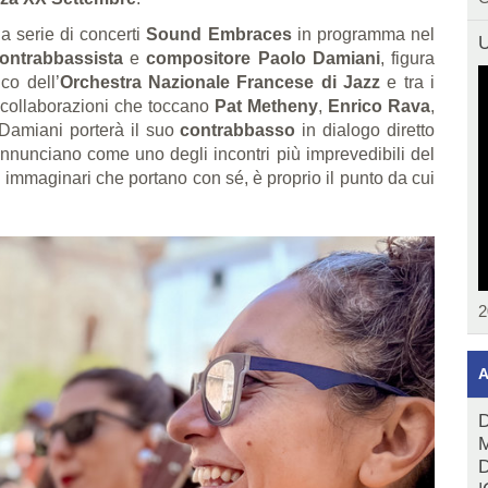
la serie di concerti
Sound Embraces
in programma nel
U
ontrabbassista
e
compositore Paolo Damiani
, figura
ico dell’
Orchestra Nazionale Francese di Jazz
e tra i
 collaborazioni che toccano
Pat Metheny
,
Enrico Rava
,
 Damiani porterà il suo
contrabbasso
in dialogo diretto
annunciano come uno degli incontri più imprevedibili del
gli immaginari che portano con sé, è proprio il punto da cui
2
A
D
M
D