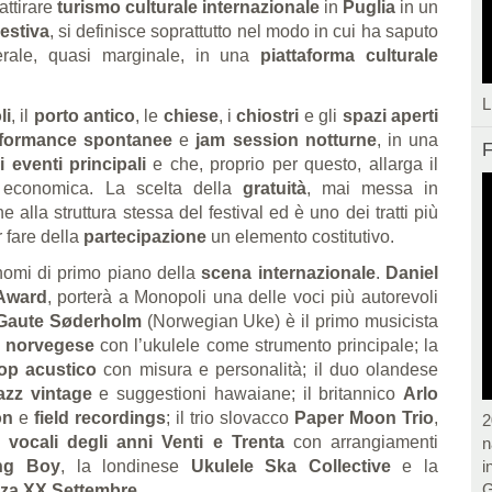
 attirare
turismo culturale internazionale
in
Puglia
in un
estiva
, si definisce soprattutto nel modo in cui ha saputo
terale, quasi marginale, in una
piattaforma culturale
.
L
li
, il
porto antico
, le
chiese
, i
chiostri
e gli
spazi aperti
formance spontanee
e
jam session notturne
, in una
F
i eventi principali
e che, proprio per questo, allarga il
a economica. La scelta della
gratuità
, mai messa in
 alla struttura stessa del festival ed è uno dei tratti più
 fare della
partecipazione
un elemento costitutivo.
nomi di primo piano della
scena internazionale
.
Daniel
Award
, porterà a Monopoli una delle voci più autorevoli
Gaute Søderholm
(Norwegian Uke) è il primo musicista
k norvegese
con l’ukulele come strumento principale; la
op acustico
con misura e personalità; il duo olandese
azz vintage
e suggestioni hawaiane; il britannico
Arlo
on
e
field recordings
; il trio slovacco
Paper Moon Trio
,
2
 vocali degli anni Venti e Trenta
con arrangiamenti
n
ing Boy
, la londinese
Ukulele Ska Collective
e la
i
G
zza XX Settembre
.