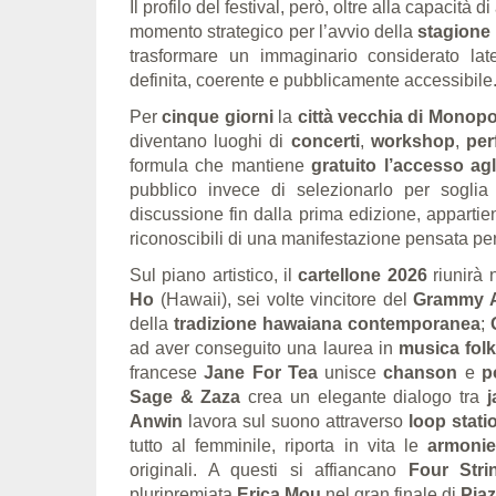
Il profilo del festival, però, oltre alla capacità di
momento strategico per l’avvio della
stagione 
trasformare un immaginario considerato la
definita, coerente e pubblicamente accessibile
Per
cinque giorni
la
città vecchia di Monopo
diventano luoghi di
concerti
,
workshop
,
per
formula che mantiene
gratuito l’accesso agl
pubblico invece di selezionarlo per sogli
discussione fin dalla prima edizione, appartiene
riconoscibili di una manifestazione pensata per
Sul piano artistico, il
cartellone 2026
riunirà 
Ho
(Hawaii), sei volte vincitore del
Grammy 
della
tradizione hawaiana contemporanea
;
ad aver conseguito una laurea in
musica fol
francese
Jane For Tea
unisce
chanson
e
p
Sage & Zaza
crea un elegante dialogo tra
j
Anwin
lavora sul suono attraverso
loop stati
tutto al femminile, riporta in vita le
armonie
originali. A questi si affiancano
Four Str
pluripremiata
Erica Mou
nel gran finale di
Pia