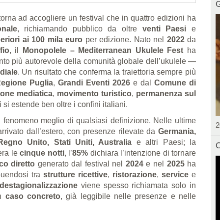
G
torna ad accogliere un festival che in quattro edizioni ha
onale
, richiamando pubblico da oltre
venti Paesi
e
riori ai 100 mila euro
per edizione. Nato nel
2022
da
fio
, il
Monopolele – Mediterranean Ukulele Fest
ha
to più autorevole della comunità globale dell’ukulele —
diale
. Un risultato che conferma la traiettoria sempre più
egione Puglia
,
Grandi Eventi 2026
e dal
Comune di
ione mediatica
,
movimento turistico
,
permanenza sul
i estende ben oltre i confini italiani.
 fenomeno meglio di qualsiasi definizione. Nelle ultime
2
rrivato dall’estero, con presenze rilevate da
Germania,
Regno Unito, Stati Uniti, Australia
e altri Paesi; la
C
pera le
cinque notti
, l’
85%
dichiara l’intenzione di tornare
co diretto
generato dal festival nel
2024
e nel
2025
ha
buendosi tra
strutture ricettive
,
ristorazione
,
service
e
destagionalizzazione
viene spesso richiamata solo in
un
caso concreto
, già leggibile nelle presenze e nelle