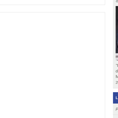
S
"
d
M
2
L
P