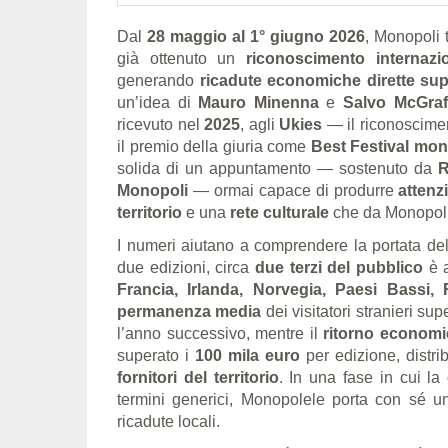
Dal
28 maggio al 1° giugno 2026
, Monopoli 
già ottenuto un
riconoscimento internazi
generando
ricadute economiche dirette supe
un’idea di
Mauro Minenna
e
Salvo McGraf
ricevuto nel
2025
, agli
Ukies
— il riconoscimen
il premio della giuria come
Best Festival mon
solida di un appuntamento — sostenuto da
R
Monopoli
— ormai capace di produrre
attenz
territorio
e una
rete culturale
che da Monopoli s
I numeri aiutano a comprendere la portata del
due edizioni, circa
due terzi del pubblico
è a
Francia, Irlanda, Norvegia, Paesi Bassi, 
permanenza media
dei visitatori stranieri su
l’anno successivo, mentre il
ritorno economi
superato i
100 mila euro
per edizione, distri
fornitori del territorio
. In una fase in cui la
termini generici, Monopolele porta con sé 
ricadute locali.