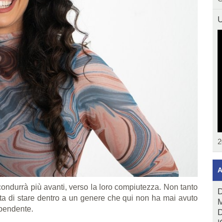
U
2
A
 condurrà più avanti, verso la loro compiutezza. Non tanto
D
ta di stare dentro a un genere che qui non ha mai avuto
M
ipendente.
D