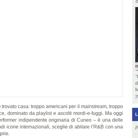
S
"
d
M
2
o trovato casa: troppo americani per il mainstream, troppo
loce, dominato da playlist e ascolti mordi-e-fuggi. Ma oggi
L
erformer indipendente originaria di Cuneo – è una delle
di icone internazionali, sceglie di abitare l’R&B con una
P
prie.