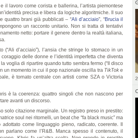
G
e il lavoro come corista e ballerina, l’artista piemontese
’identità precisa e libera da logiche algoritmiche. Il suo
e quattro brani già pubblicati – “
Ali d’acciaio
”, “
Brucia il
pongono un racconto unitario. Non si tratta di tentativi
amento netto: portare il genere dentro la realtà italiana,
sa.
o (“Ali d’acciaio”), l’ansia che stringe lo stomaco in un
 coraggio delle donne e l’identità imperfetta che diventa
a voglia di ripartire quando tutto sembra fermo (“Il disco
 in un momento in cui il pop nazionale oscilla tra
TikTok
e
bale, è tornato centrale con artisti come SZA o Victoria
2
C
hris è la coerenza: quattro singoli che non nascono per
tare avanti un discorso.
so solo citazione marginale. Un registro preso in prestito:
trice soul nei ritornelli, un beat che “fa black music” ma
adottato come linguaggio pieno, radicato, coerente. Il
n parlano come l’R&B. Manca spesso il contenuto, il
suono. Khris fa un’altra scelta. Non prende in prestito