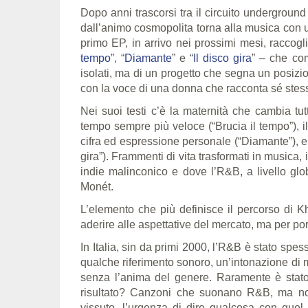
Dopo anni trascorsi tra il circuito underground 
dall’animo cosmopolita torna alla musica con un
primo EP, in arrivo nei prossimi mesi, raccogli
tempo
”, “
Diamante
” e “
Il disco gira
” – che com
isolati, ma di un progetto che segna un posizion
con la voce di una donna che racconta sé stes
Nei suoi testi c’è la maternità che cambia tutt
tempo sempre più veloce (“Brucia il tempo”), il
cifra ed espressione personale (“Diamante”), e l
gira”). Frammenti di vita trasformati in musica,
indie malinconico e dove l’R&B, a livello glo
Monét.
L’elemento che più definisce il percorso di K
aderire alle aspettative del mercato, ma per por
In Italia, sin da primi 2000, l’R&B è stato spes
qualche riferimento sonoro, un’intonazione di ma
senza l’anima del genere. Raramente è stato 
risultato? Canzoni che suonano R&B, ma no
vissuto, l’urgenza di dire qualcosa con quel 