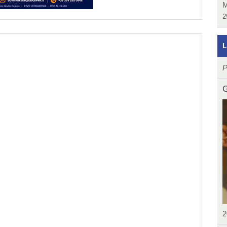
M
2
L
P
G
2