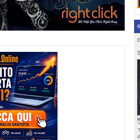
G
E
S
"
d