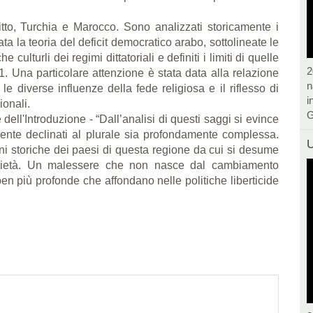
gitto, Turchia e Marocco. Sono analizzati storicamente i
utata la teoria del deficit democratico arabo, sottolineate le
 culturli dei regimi dittatoriali e definiti i limiti di quelle
2
11. Una particolare attenzione è stata data alla relazione
n
 le diverse influenze della fede religiosa e il riflesso di
i
ionali.
G
ell'Introduzione - “Dall’analisi di questi saggi si evince
mente declinati al plurale sia profondamente complessa.
U
oni storiche dei paesi di questa regione da cui si desume
ocietà. Un malessere che non nasce dal cambiamento
n più profonde che affondano nelle politiche liberticide