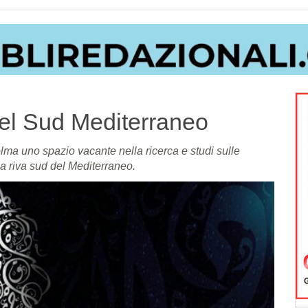
 nel Sud Mediterraneo
lma uno spazio vacante nella ricerca e studi sulle
la riva sud del Mediterraneo.