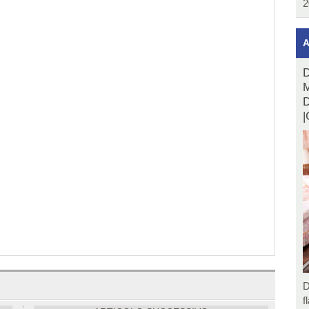
2
A
D
M
D
|
D
f