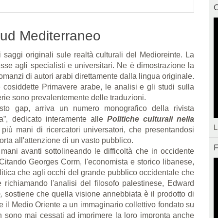
C
 Sud Mediterraneo
 saggi originali sule realtà culturali del Medioreinte. La
e agli specialisti e universitari. Ne è dimostrazione la
romanzi di autori arabi direttamente dalla lingua originale.
cosiddette Primavere arabe, le analisi e gli studi sulla
rie sono prevalentemente delle traduzioni.
to gap, arriva un numero monografico della rivista
a”, dedicato interamente alle
Politiche culturali nella
L
più mani di ricercatori universatori, che presentandosi
porta all'attenzione di un vasto pubblico.
F
 mani avanti sottolineando le difficoltà che in occidente
e. Citando Georges Corm, l'economista e storico libanese,
litica che agli occhi del grande pubblico occidentale che
e richiamando l'analisi del filosofo palestinese, Edward
o,
sostiene che quella visione annebbiata è il prodotto di
 e il Medio Oriente a un immaginario collettivo fondato su
non sono mai cessati ad imprimere la loro impronta anche