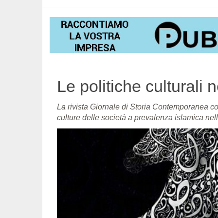
Le politiche culturali
La rivista Giornale di Storia Contemporanea co
culture delle società a prevalenza islamica nel