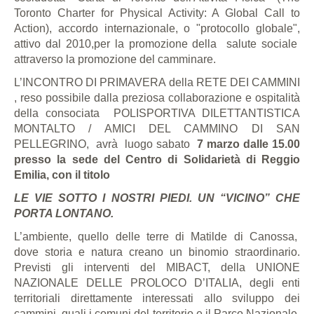
Toronto Charter for Physical Activity: A Global Call to
Action), accordo internazionale, o "protocollo globale",
attivo dal 2010,per la promozione della
salute sociale
attraverso la promozione del camminare.
L’INCONTRO DI PRIMAVERA della RETE DEI CAMMINI
, reso possibile dalla preziosa collaborazione e ospitalità
della consociata
POLISPORTIVA DILETTANTISTICA
MONTALTO / AMICI DEL CAMMINO DI SAN
PELLEGRINO,
avrà
luogo sabato
7 marzo dalle 15.00
presso la sede del Centro di Solidarietà di Reggio
Emilia, con il titolo
LE
VIE SOTTO I NOSTRI PIEDI. UN “VICINO” CHE
PORTA LONTANO.
L’ambiente, quello delle terre di Matilde di Canossa,
dove storia e natura creano un binomio straordinario.
Previsti gli interventi del MIBACT, della UNIONE
NAZIONALE DELLE PROLOCO D’ITALIA, degli enti
territoriali direttamente interessati allo sviluppo dei
cammini, quali i comuni del territorio e il Parco Nazionale