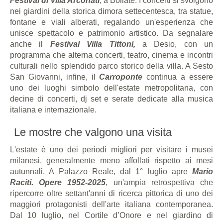
Festival di Villa Arconati
, a Bollate. I concerti si svolgono
nei giardini della storica dimora settecentesca, tra statue,
fontane e viali alberati, regalando un'esperienza che
unisce spettacolo e patrimonio artistico. Da segnalare
anche il
Festival Villa Tittoni,
a Desio, con un
programma che alterna concerti, teatro, cinema e incontri
culturali nello splendido parco storico della villa. A Sesto
San Giovanni, infine, il
Carroponte
continua a essere
uno dei luoghi simbolo dell'estate metropolitana, con
decine di concerti, dj set e serate dedicate alla musica
italiana e internazionale.
Le mostre che valgono una visita
L'estate è uno dei periodi migliori per visitare i musei
milanesi, generalmente meno affollati rispetto ai mesi
autunnali. A Palazzo Reale, dal 1° luglio apre
Mario
Raciti. Opere 1952-2025
, un'ampia retrospettiva che
ripercorre oltre settant'anni di ricerca pittorica di uno dei
maggiori protagonisti dell'arte italiana contemporanea.
Dal 10 luglio, nel Cortile d’Onore e nel giardino di