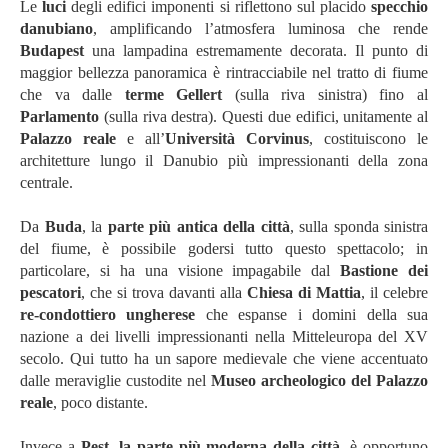
Le
luci
degli edifici imponenti si riflettono sul placido
specchio
danubiano
, amplificando l’atmosfera luminosa che rende
Budapest
una lampadina estremamente decorata. Il punto di
maggior bellezza panoramica è rintracciabile nel tratto di fiume
che va dalle
terme Gellert
(sulla riva sinistra) fino al
Parlamento
(sulla riva destra). Questi due edifici, unitamente al
Palazzo reale
e all’
Università Corvinus
, costituiscono le
architetture lungo il Danubio più impressionanti della zona
centrale.
Da
Buda
, la
parte più antica della città
, sulla sponda sinistra
del fiume, è possibile godersi tutto questo spettacolo; in
particolare, si ha una visione impagabile dal
Bastione dei
pescatori
, che si trova davanti alla
Chiesa di Mattia
, il celebre
re-condottiero ungherese
che espanse i domini della sua
nazione a dei livelli impressionanti nella Mitteleuropa del XV
secolo. Qui tutto ha un sapore medievale che viene accentuato
dalle meraviglie custodite nel
Museo archeologico del Palazzo
reale
, poco distante.
Invece a
Pest, la parte più moderna della città
, è opportuno