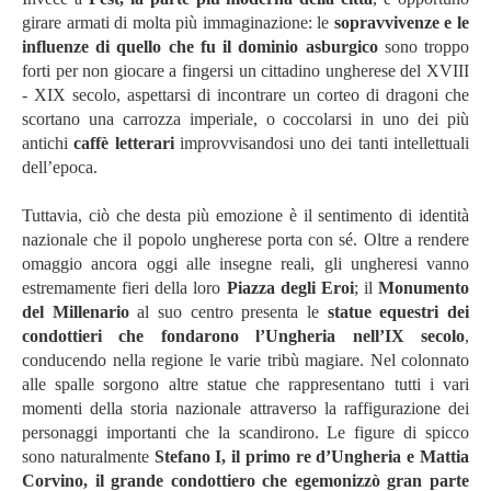
girare armati di molta più immaginazione: le
sopravvivenze e le
influenze di quello che fu il dominio asburgico
sono troppo
forti per non giocare a fingersi un cittadino ungherese del XVIII
- XIX secolo, aspettarsi di incontrare un corteo di dragoni che
scortano una carrozza imperiale, o coccolarsi in uno dei più
antichi
caffè letterari
improvvisandosi uno dei tanti intellettuali
dell’epoca.
Tuttavia, ciò che desta più emozione è il sentimento di identità
nazionale che il popolo ungherese porta con sé. Oltre a rendere
omaggio ancora oggi alle insegne reali, gli ungheresi vanno
estremamente fieri della loro
Piazza degli Eroi
; il
Monumento
del Millenario
al suo centro presenta le
statue equestri dei
condottieri che fondarono l’Ungheria nell’IX secolo
,
conducendo nella regione le varie tribù magiare. Nel colonnato
alle spalle sorgono altre statue che rappresentano tutti i vari
momenti della storia nazionale attraverso la raffigurazione dei
personaggi importanti che la scandirono. Le figure di spicco
sono naturalmente
Stefano I, il primo re d’Ungheria e Mattia
Corvino, il grande condottiero che egemonizzò gran parte