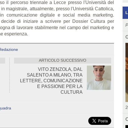
o il percorso triennale a Lecce presso l'Università del
in magistrale, attualmente, presso l'Università Cattolica,
L
n comunicazione digitale e social media marketing.
 decide di iniziare a scrivere per Dossier Cultura per
P
Sogna di lavorare stabilmente nel campo del marketing e
he esperienza.
G
Redazione
ARTICOLO SUCCESSIVO
VITO ZENZOLA, DAL
SALENTO A MILANO, TRA
LETTERE, COMUNICAZIONE
E PASSIONE PER LA
CULTURA
2
quadra
C