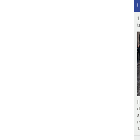
I
1
t
I
d
s
m
1