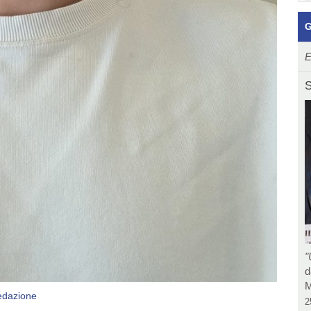
G
E
S
"
d
M
edazione
2