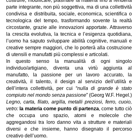
costruire, modificare, plasmare la materia fino a renderla
parte integrante, non più soggettiva, ma di una collettività
condivisa e distribuita, sociale, economica, scientifica o
tecnologica del tempo, trasformando sovente la realtà
circostante, grazie alle innovazioni apportate. Attraverso
la crescita evolutiva, la tecnica e l’esigenza quotidiana,
l’uomo ha saputo sviluppare abilità cognitive, manuali e
creative sempre maggiori, che lo porterà alla costruzione
di utensili e manufatti più complessi e articolati.
In questo senso la manualità di ogni singolo
individuo/artigiano, diventa una virtù aggiunta al
manufatto, la passione per un lavoro accurato, la
creatività, il talento, il design al servizio dell’utilità e
dell’intera collettività, per cui “
nulla di grande è stato
compiuto nel mondo senza passione
” (Georg W.F. Hegel.)
Legno, carta, filato, argilla, metalli preziosi, ferro, cuoio,
vetro:
la materia come punto di partenza
, come tutto ciò
che occupa uno spazio, atomi e molecole che
aggregandosi tra loro danno vita a strutture e materiali
diversi e che insieme, hanno disegnato il percorso
creativo dell’uomo.