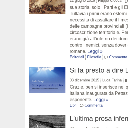
22 giugno 2016
Filippo Ciocca
D
sua storia, solo i Parti e gli
Tuttavia i primi erano esterni 
necessità di assaltare il limes,
delle campagne provinciali (i 
circoscrizione territoriale. P
erano già all’interno dei domi
contro i nemici, senza dover a
romane.
Leggi »
Editoriali
Filosofia
Commenta
Si fa presto a dire 
03 dicembre 2015
Luca Farina
I
Grazie, ben si inserisce nel 
italiana inaugurata da Petta
esponente.
Leggi »
Libri
Commenta
L'ultima prosa infer