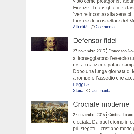
visto come protagonisti alcun
Firenze: il consiglio interclas
“venire incontro alla sensibil
Firenze di un ispettore del M
Attualità
Commenta
Defensor fidei
27 novembre 2015
Francesco Nov
si fronteggiarono l’esercito 
della coalizione polacco-impe
Dopo una lunga giornata di lott
a rompere l’assedio che acce
Leggi »
Storia
Commenta
Crociate moderne
27 novembre 2015
Cristina Losco
crociata. Da quel giorno in p
più slegati. Il cristiano met