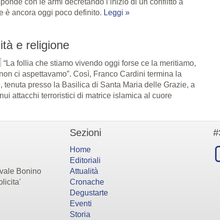
onde con le armi decretando l’inizio di un conflitto a
ne è ancora oggi poco definito.
Leggi »
lità e religione
“La follia che stiamo vivendo oggi forse ce la meritiamo,
non ci aspettavamo”. Così, Franco Cardini termina la
 tenuta presso la Basilica di Santa Maria delle Grazie, a
nui attacchi terroristici di matrice islamica al cuore
Sezioni
#
Home
Editoriali
evale Bonino
Attualità
licita'
Cronache
Degustarte
Eventi
Storia