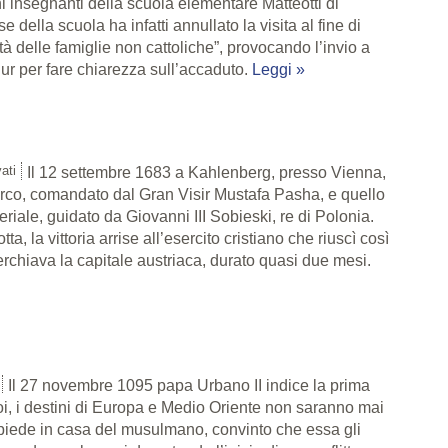
i insegnanti della scuola elementare Matteotti di
se della scuola ha infatti annullato la visita al fine di
ità delle famiglie non cattoliche”, provocando l’invio a
iur per fare chiarezza sull’accaduto.
Leggi »
ati
Il 12 settembre 1683 a Kahlenberg, presso Vienna,
turco, comandato dal Gran Visir Mustafa Pasha, e quello
riale, guidato da Giovanni III Sobieski, re di Polonia.
a, la vittoria arrise all’esercito cristiano che riuscì così
rchiava la capitale austriaca, durato quasi due mesi.
Il 27 novembre 1095 papa Urbano II indice la prima
oi, i destini di Europa e Medio Oriente non saranno mai
te piede in casa del musulmano, convinto che essa gli