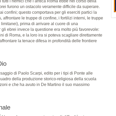
i tutti i nemici che l’antica Roma ebbe nel corso della
 Ebrei furono un ostacolo veramente difficile da superare.
ai confini; questo comportava per gli eserciti partici la
 affrontare le truppe di confine, i fortilizi interni, le truppe
limitanei), prima di arrivare al cuore di una
er gli ebrei invece la questione era molto più favorevole:
ni di Roma, e la loro ira si poteva scagliare direttamente
ffrontare la tenace difesa in profondità delle frontiere
Dio
l saggio di Paolo Scarpi, edito per i tipi di Ponte alle
quadro della produzione storico-religiosa della scuola
zzoni e che ha avuto in De Martino il suo massimo
nale