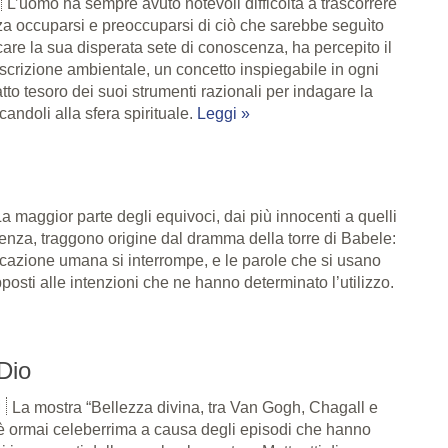
L’uomo ha sempre avuto notevoli difficoltà a trascorrere
za occuparsi e preoccuparsi di ciò che sarebbe seguìto
acare la sua disperata sete di conoscenza, ha percepito il
scrizione ambientale, un concetto inspiegabile in ogni
atto tesoro dei suoi strumenti razionali per indagare la
andoli alla sfera spirituale.
Leggi »
a maggior parte degli equivoci, dai più innocenti a quelli
lenza, traggono origine dal dramma della torre di Babele:
icazione umana si interrompe, e le parole che si usano
posti alle intenzioni che ne hanno determinato l’utilizzo.
Dio
i
La mostra “Bellezza divina, tra Van Gogh, Chagall e
è ormai celeberrima a causa degli episodi che hanno