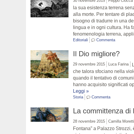
30 novembre 2015
Filippo Ciocca
la sua esistenza terrena sen
alla morte. Per tentare di pl
bisogno di tradurre in una de
lingua e in ogni cultura. Ha f
fenomenologia terrena, applic
Editoriali
Commenta
Il Dio migliore?
29 novembre 2015
Luca Farina
L
che talora sfociano nella vio
quando il tentativo di comun
hanno acquisito significati op
Leggi »
Storia
Commenta
La committenza di 
28 novembre 2015
Camilla Morett
Fontana” a Palazzo Strozzi, 