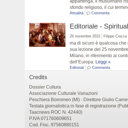
appartenga. Il musulmano risp
sfondo religioso, il cui termi
Attualità
Commenta
Editoriale - Spiritua
26 novembre 2015
Filippo Ciocca
ma di sicuro è qualcosa che 
sua lezione del 25 novembre,
Milano, in riferimento ai conti
dell’Europa.
Leggi »
Editoriali
Commenta
Credits
Dossier Cultura
Associazione Culturale Variazioni
Peschiera Borromeo (MI) - Direttore Giulio Carn
Testata giornalistica in fase di registrazione (Pubb
Taacnews ROC N. 42440)
P.IVA 071760609651
Cod. Fisc. 97560880151