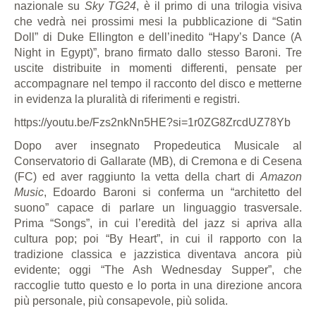
nazionale su
Sky TG24
, è il primo di una trilogia visiva
che vedrà nei prossimi mesi la pubblicazione di “Satin
Doll” di Duke Ellington e dell’inedito “Hapy’s Dance (A
Night in Egypt)”, brano firmato dallo stesso Baroni. Tre
uscite distribuite in momenti differenti, pensate per
accompagnare nel tempo il racconto del disco e metterne
in evidenza la pluralità di riferimenti e registri.
https://youtu.be/Fzs2nkNn5HE?si=1r0ZG8ZrcdUZ78Yb
Dopo aver insegnato Propedeutica Musicale al
Conservatorio di Gallarate (MB), di Cremona e di Cesena
(FC) ed aver raggiunto la vetta della chart di
Amazon
Music
, Edoardo Baroni si conferma un “architetto del
suono” capace di parlare un linguaggio trasversale.
Prima “Songs”, in cui l’eredità del jazz si apriva alla
cultura pop; poi “By Heart”, in cui il rapporto con la
tradizione classica e jazzistica diventava ancora più
evidente; oggi “The Ash Wednesday Supper”, che
raccoglie tutto questo e lo porta in una direzione ancora
più personale, più consapevole, più solida.