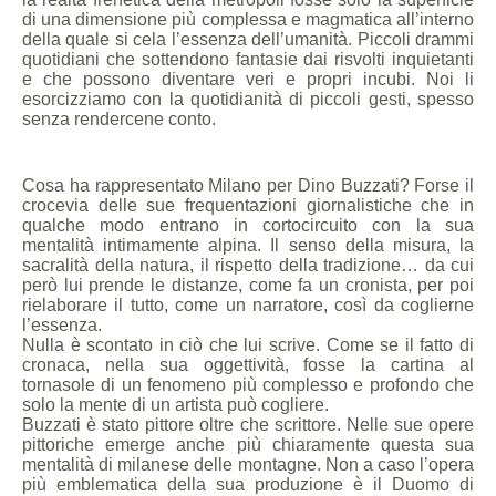
di una dimensione più complessa e magmatica all’interno
della quale si cela l’essenza dell’umanità. Piccoli drammi
quotidiani che sottendono fantasie dai risvolti inquietanti
e che possono diventare veri e propri incubi. Noi li
esorcizziamo con la quotidianità di piccoli gesti, spesso
senza rendercene conto.
Cosa ha rappresentato Milano per Dino Buzzati? Forse il
crocevia delle sue frequentazioni giornalistiche che in
qualche modo entrano in cortocircuito con la sua
mentalità intimamente alpina. Il senso della misura, la
sacralità della natura, il rispetto della tradizione… da cui
però lui prende le distanze, come fa un cronista, per poi
rielaborare il tutto, come un narratore, così da coglierne
l’essenza.
Nulla è scontato in ciò che lui scrive. Come se il fatto di
cronaca, nella sua oggettività, fosse la cartina al
tornasole di un fenomeno più complesso e profondo che
solo la mente di un artista può cogliere.
Buzzati è stato pittore oltre che scrittore. Nelle sue opere
pittoriche emerge anche più chiaramente questa sua
mentalità di milanese delle montagne. Non a caso l’opera
più emblematica della sua produzione è il Duomo di