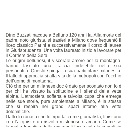
Dino Buzzati nacque a Belluno 120 anni fa. Alla morte del
padre, noto giurista, si trasferì a Milano dove frequentò il
liceo classico Parini e successivamente il corso di laurea
in Giurisprudenza. Una volta laureato iniziò a lavorare per
il Corriere della Sera.
Le origini bellunesi, il viscerale amore per la montagna
hanno lasciato una traccia indelebile nella sua
personalità. Questo spiega la sua particolare milanesità.
Il fatto di approcciarsi alla vita della metropoli con l’occhio
dell’uomo di montagna.
Ciò che per un milanese doc è dato per scontato non lo è
per chi ha vissuto la solitudine e i silenzi delle vette
alpine. L’atmosfera sofferta e talvolta cupa che emerge
nelle sue storie, pure ambientate a Milano, è la stessa
che si respira nei grandi spazi intorno alla vette
dolomitiche.
I fatti di cronaca che lui riporta, come giornalista, finiscono
con l’acquisire un risvolto misterioso e arcano. Come se
la realtà frenetica della metropoli fosse solo la superficie