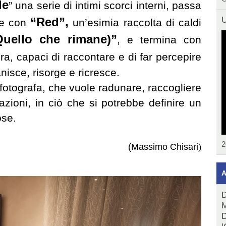
de
” una serie di intimi scorci interni, passa
U
“Red”,
te con
un’esimia raccolta di caldi
Quello che rimane)”
, e termina con
tura, capaci di raccontare e di far percepire
anisce, risorge e ricresce.
fotografa, che vuole radunare, raccogliere
azioni, in ciò che si potrebbe definire un
ose.
2
(Massimo Chisari
)
A
D
M
D