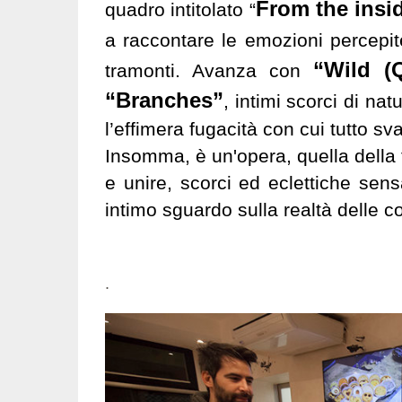
From the insi
quadro intitolato “
a raccontare le emozioni percepi
“Wild (
tramonti. Avanza con
“Branches”
, intimi scorci di na
l’effimera fugacità con cui tutto sv
Insomma, è un'opera, quella della 
e unire, scorci ed eclettiche sens
intimo sguardo sulla realtà delle c
.