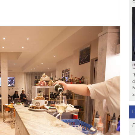
S
"
d
M
2
L
P