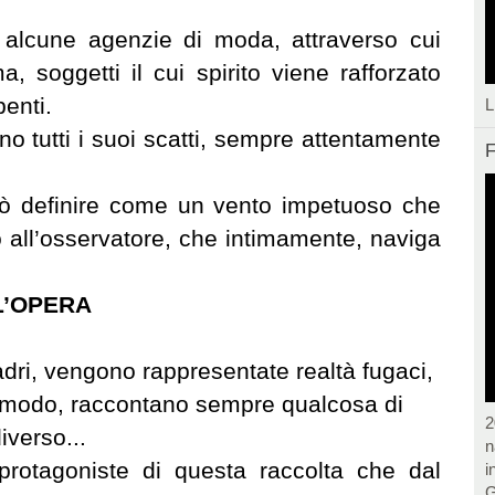
alcune agenzie di moda, attraverso cui
a, soggetti il cui spirito viene rafforzato
enti.
L
ano tutti i suoi scatti, sempre attentamente
F
può definire come un vento impetuoso che
 all’osservatore, che intimamente, naviga
L’OPERA
adri, vengono rappresentate realtà fugaci,
 modo, raccontano sempre qualcosa di
2
iverso...
n
rotagoniste di questa raccolta che dal
i
G