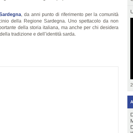
U
 Sardegna
, da anni punto di riferimento per la comunità
ocinio della Regione Sardegna. Uno spettacolo da non
rtante della storia italiana, ma anche per chi desidera
ella tradizione e dell’identità sarda.
2
A
D
M
D