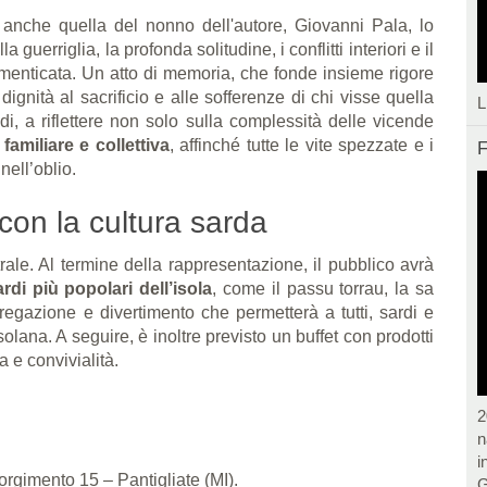
ui anche quella del nonno dell'autore, Giovanni Pala, lo
 guerriglia, la profonda solitudine, i conflitti interiori e il
menticata. Un atto di memoria, che fonde insieme rigore
ignità al sacrificio e alle sofferenze di chi visse quella
L
i, a riflettere non solo sulla complessità delle vicende
familiare e collettiva
, affinché tutte le vite spezzate e i
F
nell’oblio.
on la cultura sarda
trale. Al termine della rappresentazione, il pubblico avrà
ardi più popolari dell’isola
, come il passu torrau, la sa
gazione e divertimento che permetterà a tutti, sardi e
isolana. A seguire, è inoltre previsto un buffet con prodotti
a e convivialità.
2
n
i
rgimento 15 – Pantigliate (MI).
G