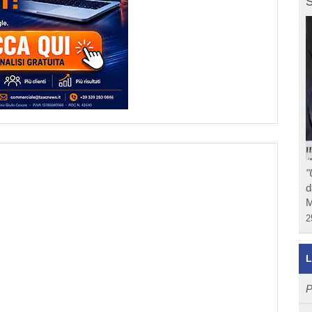
S
"
d
M
2
L
P