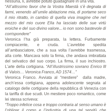
nessuna, lì, avrebbe potuto guadagnare in una vita.
“
All’altissimo favor che la Vostra Maestà s’è degnata di
farmi, venendo all’umile abitazione mia, di portarne seco
il mio ritratto, in cambio di quella viva imagine che nel
mezzo del mio cuore Ella ha lasciato delle sue virtù
eroiche e del suo divino valore... io non sono bastevole di
corrispondere”
Veronica l’ha già preparata, la lettera. Furbamente
compiacente, e cruda. L’avrebbe spedita
all’ambasciatore, che a sua volta l’avrebbe trasmessa,
alla corte. Mancava solo la firma, che andava imbrattata
del selvatico del suo corpo. La firma, il suo inchiostro.
L’arte della cortigiana.
“All’illustrissimo sovrano Enrico III
di Valois… Veronica Franco, AD 1574…”
Veronica Franco. Avviata al “mestiere” dalla madre,
anch’essa cortigiana, appena adolescente segnata al
catalogo delle cortigiane della repubblica di Venezia con
la tariffa di due scudi. Un mestiere poco romantico, come
lei stessa scriveva:
“Troppo infelice cosa e troppo contraria al senso umano è
l’obligar il corpo e l’industria di una tal servitù che