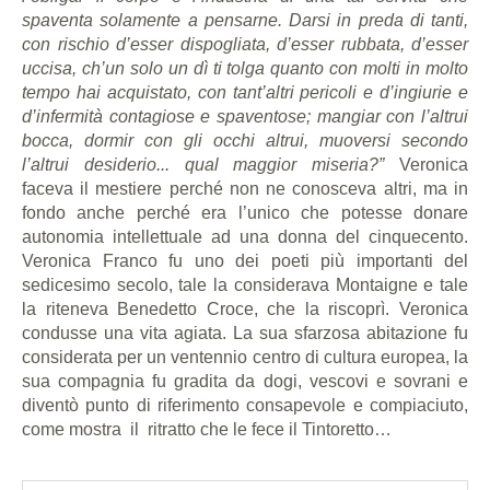
spaventa solamente a pensarne. Darsi in preda di tanti,
con rischio d’esser dispogliata, d’esser rubbata, d’esser
uccisa, ch’un solo un dì ti tolga quanto con molti in molto
tempo hai acquistato, con tant’altri pericoli e d’ingiurie e
d’infermità contagiose e spaventose; mangiar con l’altrui
bocca, dormir con gli occhi altrui, muoversi secondo
l’altrui desiderio... qual maggior miseria?”
Veronica
faceva il mestiere perché non ne conosceva altri, ma in
fondo anche perché era l’unico che potesse donare
autonomia intellettuale ad una donna del cinquecento.
Veronica Franco fu uno dei poeti più importanti del
sedicesimo secolo, tale la considerava Montaigne e tale
la riteneva Benedetto Croce, che la riscoprì. Veronica
condusse una vita agiata. La sua sfarzosa abitazione fu
considerata per un ventennio centro di cultura europea, la
sua compagnia fu gradita da dogi, vescovi e sovrani e
diventò punto di riferimento consapevole e compiaciuto,
come mostra il ritratto che le fece il Tintoretto…