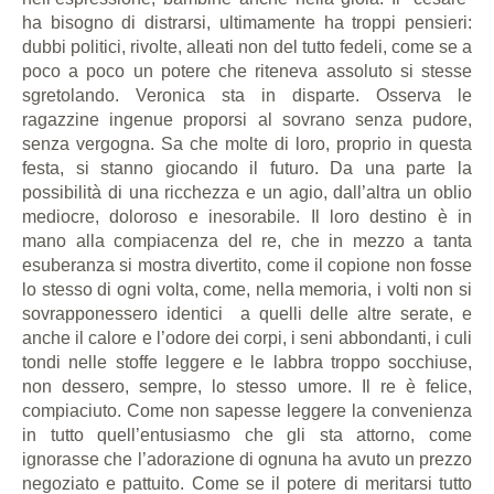
ha bisogno di distrarsi, ultimamente ha troppi pensieri:
dubbi politici, rivolte, alleati non del tutto fedeli, come se a
poco a poco un potere che riteneva assoluto si stesse
sgretolando. Veronica sta in disparte. Osserva le
ragazzine ingenue proporsi al sovrano senza pudore,
senza vergogna. Sa che molte di loro, proprio in questa
festa, si stanno giocando il futuro. Da una parte la
possibilità di una ricchezza e un agio, dall’altra un oblio
mediocre, doloroso e inesorabile. Il loro destino è in
mano alla compiacenza del re, che in mezzo a tanta
esuberanza si mostra divertito, come il copione non fosse
lo stesso di ogni volta, come, nella memoria, i volti non si
sovrapponessero identici a quelli delle altre serate, e
anche il calore e l’odore dei corpi, i seni abbondanti, i culi
tondi nelle stoffe leggere e le labbra troppo socchiuse,
non dessero, sempre, lo stesso umore. Il re è felice,
compiaciuto. Come non sapesse leggere la convenienza
in tutto quell’entusiasmo che gli sta attorno, come
ignorasse che l’adorazione di ognuna ha avuto un prezzo
negoziato e pattuito. Come se il potere di meritarsi tutto