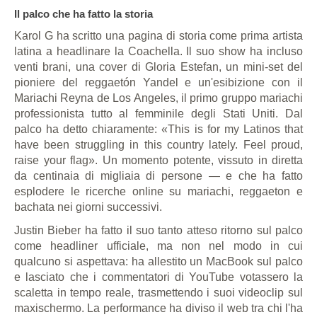
Il palco che ha fatto la storia
Karol G ha scritto una pagina di storia come prima artista
latina a headlinare la Coachella. Il suo show ha incluso
venti brani, una cover di Gloria Estefan, un mini-set del
pioniere del reggaetón Yandel e un'esibizione con il
Mariachi Reyna de Los Angeles, il primo gruppo mariachi
professionista tutto al femminile degli Stati Uniti. Dal
palco ha detto chiaramente: «This is for my Latinos that
have been struggling in this country lately. Feel proud,
raise your flag». Un momento potente, vissuto in diretta
da centinaia di migliaia di persone — e che ha fatto
esplodere le ricerche online su mariachi, reggaeton e
bachata nei giorni successivi.
Justin Bieber ha fatto il suo tanto atteso ritorno sul palco
come headliner ufficiale, ma non nel modo in cui
qualcuno si aspettava: ha allestito un MacBook sul palco
e lasciato che i commentatori di YouTube votassero la
scaletta in tempo reale, trasmettendo i suoi videoclip sul
maxischermo. La performance ha diviso il web tra chi l'ha