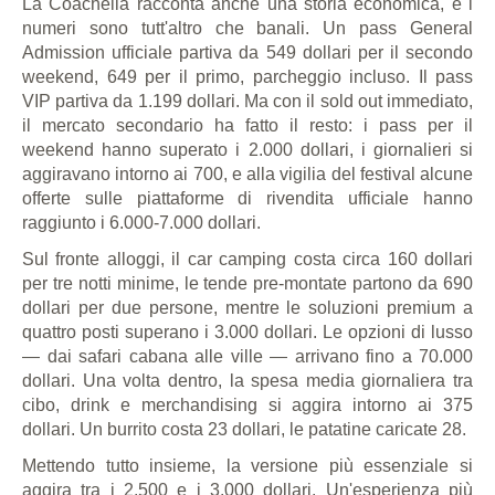
La Coachella racconta anche una storia economica, e i
numeri sono tutt'altro che banali. Un pass General
Admission ufficiale partiva da 549 dollari per il secondo
weekend, 649 per il primo, parcheggio incluso. Il pass
VIP partiva da 1.199 dollari. Ma con il sold out immediato,
il mercato secondario ha fatto il resto: i pass per il
weekend hanno superato i 2.000 dollari, i giornalieri si
aggiravano intorno ai 700, e alla vigilia del festival alcune
offerte sulle piattaforme di rivendita ufficiale hanno
raggiunto i 6.000-7.000 dollari.
Sul fronte alloggi, il car camping costa circa 160 dollari
per tre notti minime, le tende pre-montate partono da 690
dollari per due persone, mentre le soluzioni premium a
quattro posti superano i 3.000 dollari. Le opzioni di lusso
— dai safari cabana alle ville — arrivano fino a 70.000
dollari. Una volta dentro, la spesa media giornaliera tra
cibo, drink e merchandising si aggira intorno ai 375
dollari. Un burrito costa 23 dollari, le patatine caricate 28.
Mettendo tutto insieme, la versione più essenziale si
aggira tra i 2.500 e i 3.000 dollari. Un'esperienza più