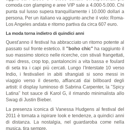
comoda con glamping e aree VIP sale a 4.000-5.000. Chi
punta sul lusso supera tranquillamente i 10.000 dollari a
persona. Per un italiano va aggiunto anche il volo: Roma-
Los Angeles andata e ritorno partiva da circa 607 euro.
La moda torna indietro di quindici anni
Quest'anno il festival ha abbracciato un ritorno potente al
passato sul fronte estetico. Il
"boho chic"
ha raggiunto il
suo massimo storico nelle ricerche, con stivali frangettati,
maxi dress, crop top, pantaloncini a vita bassa e foulard
di seta tra i capi più cercati. Lungo l'Interstate 10 verso
Indio, i festivalieri in abiti sfrangiati si sono messi in
viaggio verso il deserto, affiancati dai billboard degli
artisti: il display luminoso di Sabrina Carpenter, la "Spicy
Latina" hot sauce di Karol G, il rimando minimalista allo
Swag di Justin Bieber.
La presenza iconica di Vanessa Hudgens al festival del
2011 è tornata a ispirare look e tendenze, a quindici anni
di distanza. La nostalgia, nel guardaroba come nella
musica, tira sempre.