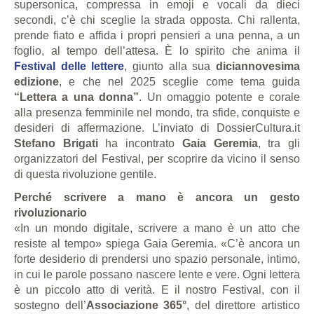
supersonica, compressa in emoji e vocali da dieci
secondi, c’è chi sceglie la strada opposta. Chi rallenta,
prende fiato e affida i propri pensieri a una penna, a un
foglio, al tempo dell’attesa. È lo spirito che anima il
Festival delle lettere
, giunto alla sua
diciannovesima
edizione
, e che nel 2025 sceglie come tema guida
“Lettera a una donna”
. Un omaggio potente e corale
alla presenza femminile nel mondo, tra sfide, conquiste e
desideri di affermazione. L’inviato di DossierCultura.it
Stefano Brigati
ha incontrato
Gaia Geremia
, tra gli
organizzatori del Festival, per scoprire da vicino il senso
di questa rivoluzione gentile.
Perché scrivere a mano è ancora un gesto
rivoluzionario
«In un mondo digitale, scrivere a mano è un atto che
resiste al tempo» spiega Gaia Geremia. «C’è ancora un
forte desiderio di prendersi uno spazio personale, intimo,
in cui le parole possano nascere lente e vere. Ogni lettera
è un piccolo atto di verità. E il nostro Festival, con il
sostegno dell’
Associazione 365°
, del direttore artistico