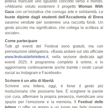
poteva mancare uno sguardo concreto verso il mondo.
«Abbiamo voluto sostenere il progetto
Woman With
Gaza
con un’iniziativa che coniuga arte e solidarietà. Le
buste dipinte dagli studenti dell’Accademia di Brera
saranno vendute per sostenere una raccolta fondi. Un
gesto piccolo ma significativo, che collega la scrittura al
sociale».
Come partecipare
Tutti gli eventi del Festival sono gratuiti, ma con
prenotazione obbligatoria. «Basta andare sul sito ufficiale
www.festivaldellelettere.it
, nella sezione dedicata agli
eventi 2025. Il programma completo è online, e lo
aggiorniamo continuamente anche tramite i nostri canali
social su Instagram e Facebook».
Scrivere è un atto di libertà
Scrivere una lettera, oggi, è forse il gesto più
rivoluzionario che possiamo fare. È scegliere le parole
con cura, affermare la propria presenza, rivendicare uno
spazio per l’emozione e la memoria. Il
Festival delle
lettere
ci offre un tempo e un luogo per farlo insieme,