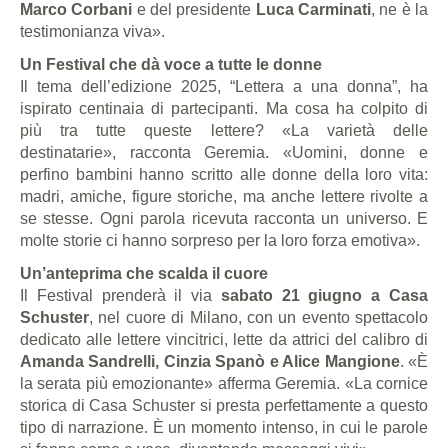
Marco Corbani
e del presidente
Luca Carminati
, ne è la
testimonianza viva».
Un Festival che dà voce a tutte le donne
Il tema dell’edizione 2025, “Lettera a una donna”, ha
ispirato centinaia di partecipanti. Ma cosa ha colpito di
più tra tutte queste lettere? «La varietà delle
destinatarie», racconta Geremia. «Uomini, donne e
perfino bambini hanno scritto alle donne della loro vita:
madri, amiche, figure storiche, ma anche lettere rivolte a
se stesse. Ogni parola ricevuta racconta un universo. E
molte storie ci hanno sorpreso per la loro forza emotiva».
Un’anteprima che scalda il cuore
Il Festival prenderà il via
sabato 21 giugno a Casa
Schuster
, nel cuore di Milano, con un evento spettacolo
dedicato alle lettere vincitrici, lette da attrici del calibro di
Amanda Sandrelli, Cinzia Spanò e Alice Mangione
. «È
la serata più emozionante» afferma Geremia. «La cornice
storica di Casa Schuster si presta perfettamente a questo
tipo di narrazione. È un momento intenso, in cui le parole