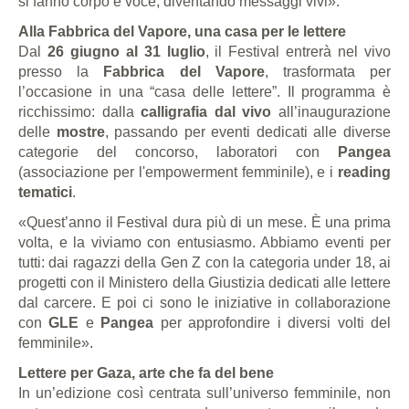
si fanno corpo e voce, diventando messaggi vivi».
Alla Fabbrica del Vapore, una casa per le lettere
Dal
26 giugno al 31 luglio
, il Festival entrerà nel vivo
presso la
Fabbrica del Vapore
, trasformata per
l’occasione in una “casa delle lettere”. Il programma è
ricchissimo: dalla
calligrafia dal vivo
all’inaugurazione
delle
mostre
, passando per eventi dedicati alle diverse
categorie del concorso, laboratori con
Pangea
(associazione per l'empowerment femminile), e i
reading
tematici
.
«Quest’anno il Festival dura più di un mese. È una prima
volta, e la viviamo con entusiasmo. Abbiamo eventi per
tutti: dai ragazzi della Gen Z con la categoria under 18, ai
progetti con il Ministero della Giustizia dedicati alle lettere
dal carcere. E poi ci sono le iniziative in collaborazione
con
GLE
e
Pangea
per approfondire i diversi volti del
femminile».
Lettere per Gaza, arte che fa del bene
In un’edizione così centrata sull’universo femminile, non