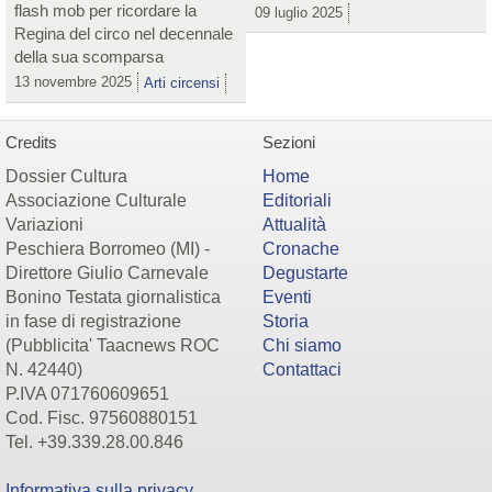
flash mob per ricordare la
09 luglio 2025
Regina del circo nel decennale
della sua scomparsa
13 novembre 2025
Arti circensi
Credits
Sezioni
Dossier Cultura
Home
Associazione Culturale
Editoriali
Variazioni
Attualità
Peschiera Borromeo (MI) -
Cronache
Direttore Giulio Carnevale
Degustarte
Bonino Testata giornalistica
Eventi
in fase di registrazione
Storia
(Pubblicita' Taacnews ROC
Chi siamo
N. 42440)
Contattaci
P.IVA 071760609651
Cod. Fisc. 97560880151
Tel. +39.339.28.00.846
Informativa sulla privacy