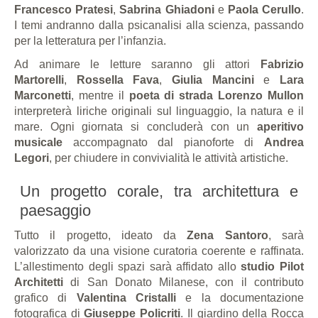
Francesco Pratesi
,
Sabrina Ghiadoni
e
Paola Cerullo
.
I temi andranno dalla psicanalisi alla scienza, passando
per la letteratura per l’infanzia.
Ad animare le letture saranno gli attori
Fabrizio
Martorelli
,
Rossella Fava
,
Giulia Mancini
e
Lara
Marconetti
, mentre il
poeta di strada Lorenzo Mullon
interpreterà liriche originali sul linguaggio, la natura e il
mare. Ogni giornata si concluderà con un
aperitivo
musicale
accompagnato dal pianoforte di
Andrea
Legori
, per chiudere in convivialità le attività artistiche.
Un progetto corale, tra architettura e
paesaggio
Tutto il progetto, ideato da
Zena Santoro
, sarà
valorizzato da una visione curatoria coerente e raffinata.
L’allestimento degli spazi sarà affidato allo
studio Pilot
Architetti
di San Donato Milanese, con il contributo
grafico di
Valentina Cristalli
e la documentazione
fotografica di
Giuseppe Policriti
. Il giardino della Rocca