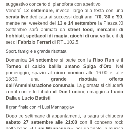
suggestivo concerto di pianoforte con aperitivo.
Venerdì
12 settembre
, invece, largo alla festa con una
serata live
dedicata ai successi degli anni
’70, ’80 e ’90
,
mentre nel weekend del
13 e 14 settembre
la Piazza XI
Settembre sarà animata da
street food, mercatini di
hobbisti, spettacoli di magia, giochi di una volta
e il dj
set di
Fabrizio Ferrari
di RTL 102.5.
Sport, famiglie e grande risottata
Domenica
14 settembre
si parte con la
Riso Run
e il
Torneo di calcio balilla umano Spiga d’Oro
. Nel
pomeriggio, spazio al
circo comico
alle 16:00 e, alle
18:30, una
grande risottata offerta
dall’Amministrazione comunale
. La giornata si chiuderà
con il concerto tributo
«I Due Lucio»
, omaggio a
Lucio
Dalla
e
Lucio Battisti
.
Il gran finale con «I Lupi Mannaggia»
Dopo tre settimane di appuntamenti, la sagra si chiuderà
sabato 27 settembre alle 21:00
con il concerto rock
della band
«I Lupi Mannaggia»
, per un finale in musica