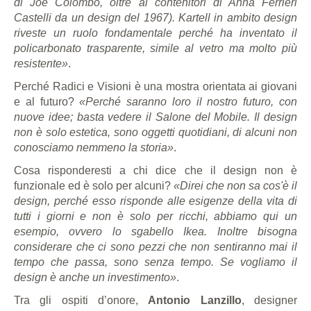
di Joe Colombo, oltre ai contenitori di Anna Ferrieri
Castelli da un design del 1967). Kartell in ambito design
riveste un ruolo fondamentale perché ha inventato il
policarbonato trasparente, simile al vetro ma molto più
resistente»
.
Perché Radici e Visioni è una mostra orientata ai giovani
e al futuro?
«Perché saranno loro il nostro futuro, con
nuove idee; basta vedere il Salone del Mobile. Il design
non è solo estetica, sono oggetti quotidiani, di alcuni non
conosciamo nemmeno la storia»
.
Cosa risponderesti a chi dice che il design non è
funzionale ed è solo per alcuni?
«Direi che non sa cos'è il
design, perché esso risponde alle esigenze della vita di
tutti i giorni e non è solo per ricchi, abbiamo qui un
esempio, ovvero lo sgabello Ikea. Inoltre bisogna
considerare che ci sono pezzi che non sentiranno mai il
tempo che passa, sono senza tempo. Se vogliamo il
design è anche un investimento»
.
Tra gli ospiti d’onore,
Antonio Lanzillo
, designer