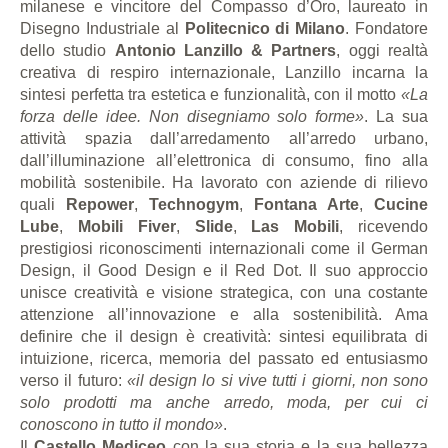
milanese e vincitore del Compasso d’Oro, laureato in
Disegno Industriale al
Politecnico di Milano
. Fondatore
dello studio
Antonio Lanzillo & Partners
, oggi realtà
creativa di respiro internazionale, Lanzillo incarna la
sintesi perfetta tra estetica e funzionalità, con il motto
«La
forza delle idee. Non disegniamo solo forme»
. La sua
attività spazia dall’arredamento all’arredo urbano,
dall’illuminazione all’elettronica di consumo, fino alla
mobilità sostenibile. Ha lavorato con aziende di rilievo
quali
Repower
,
Technogym
,
Fontana Arte
,
Cucine
Lube
,
Mobili Fiver
,
Slide
,
Las Mobili
, ricevendo
prestigiosi riconoscimenti internazionali come il German
Design, il Good Design e il Red Dot. Il suo approccio
unisce creatività e visione strategica, con una costante
attenzione all’innovazione e alla sostenibilità. Ama
definire che il design è creatività: sintesi equilibrata di
intuizione, ricerca, memoria del passato ed entusiasmo
verso il futuro:
«il design lo si vive tutti i giorni, non sono
solo prodotti ma anche arredo, moda, per cui ci
conoscono in tutto il mondo»
.
Il
Castello Mediceo
con la sua storia e la sua bellezza