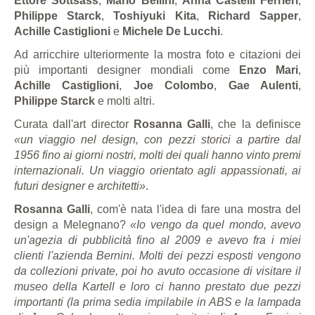
Ettore Sottsass
,
Mario Bellini
,
Anna Castelli Ferrieri
,
Philippe Starck
,
Toshiyuki Kita
,
Richard Sapper
,
Achille Castiglioni
e
Michele De Lucchi
.
Ad arricchire ulteriormente la mostra foto e citazioni dei
più importanti designer mondiali come
Enzo Mari
,
Achille Castiglioni
,
Joe Colombo
,
Gae Aulenti
,
Philippe Starck
e molti altri.
Curata dall'art director
Rosanna Galli
, che la definisce
«un viaggio nel design, con pezzi storici a partire dal
1956 fino ai giorni nostri, molti dei quali hanno vinto premi
internazionali. Un viaggio orientato agli appassionati, ai
futuri designer e architetti»
.
Rosanna Galli
, com'è nata l'idea di fare una mostra del
design a Melegnano?
«Io vengo da quel mondo, avevo
un'agezia di pubblicità fino al 2009 e avevo fra i miei
clienti l'azienda Bernini. Molti dei pezzi esposti vengono
da collezioni private, poi ho avuto occasione di visitare il
museo della Kartell e loro ci hanno prestato due pezzi
importanti (la prima sedia impilabile in ABS e la lampada