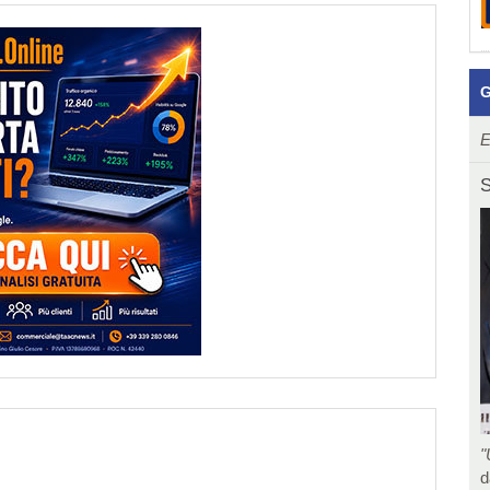
G
E
S
"
d