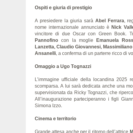
Ospiti e giuria di prestigio
A presiedere la giuria sarà
Abel Ferrara
, re
nome internazionale annunciato è
Nick Vall
vincitore di due Oscar con Green Book. Tra
Pannofino
con la moglie
Emanuela Ross
Lanzetta, Claudio Giovannesi, Massimiliano
Ansanelli
, a conferma di un parterre ricco di v
Omaggio a Ugo Tognazzi
L’immagine ufficiale della locandina 2025
scomparsa. A lui sarà dedicata anche una mo
supervisionata da Ricky Tognazzi, che ripercorr
All’inaugurazione parteciperanno i figli Gia
Simona Izzo.
Cinema e territorio
Grande attesa anche per il ritorno dell’attrice
M