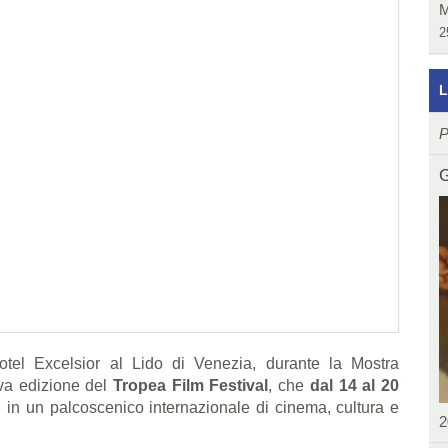
M
2
L
P
G
’Hotel Excelsior al Lido di Venezia, durante la Mostra
ova edizione del
Tropea Film Festival
, che
dal 14 al 20
e in un palcoscenico internazionale di cinema, cultura e
2