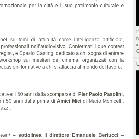
ernazionale per la città e il suo patrimonio culturale e
2
n
anel su temi di attualità come intelligenza artificiale,
i
professionali nell’audiovisivo. Confermati i due contest
G
i registi, e Spazio Casting, dedicato a chi sogna di entrare
rkshop sui mestieri del cinema, organizzati con la
U
asioni formative a chi si affaccia al mondo del lavoro.
icative: i 50 anni dalla scomparsa di
Pier Paolo Pasolini
,
 i 50 anni dalla prima di
Amici Miei
di Mario Monicelli,
nazzi.
ovani
–
sottolinea il direttore Emanuele Bertucci
–