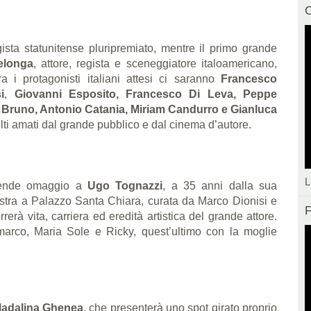
C
gista statunitense pluripremiato, mentre il primo grande
elonga
, attore, regista e sceneggiatore italoamericano,
 i protagonisti italiani attesi ci saranno
Francesco
i
,
Giovanni Esposito, Francesco Di Leva, Peppe
 Bruno, Antonio Catania, Miriam Candurro e Gianluca
olti amati dal grande pubblico e dal cinema d’autore.
L
 rende omaggio a
Ugo Tognazzi
, a 35 anni dalla sua
stra a Palazzo Santa Chiara, curata da Marco Dionisi e
F
erà vita, carriera ed eredità artistica del grande attore.
nmarco, Maria Sole e Ricky, quest’ultimo con la moglie
adalina Ghenea
, che presenterà uno spot girato proprio