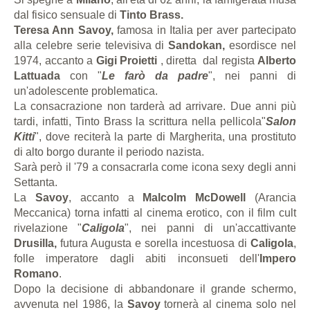
dal fisico sensuale di
Tinto Brass.
Teresa Ann Savoy,
famosa in Italia per aver partecipato
alla celebre serie televisiva di
Sandokan,
esordisce nel
1974, accanto a
Gigi Proietti
, diretta dal regista
Alberto
Lattuada
con "
Le farò da padre
", nei panni di
un'adolescente problematica.
La consacrazione non tarderà ad arrivare. Due anni più
tardi, infatti, Tinto Brass la scrittura nella pellicola"
Salon
Kitti
", dove reciterà la parte di Margherita, una prostituto
di alto borgo durante il periodo nazista.
Sarà però il '79 a consacrarla come icona sexy degli anni
Settanta.
La
Savoy
, accanto a
Malcolm McDowell
(Arancia
Meccanica) torna infatti al cinema erotico, con il film cult
rivelazione "
Caligola
", nei panni di un'accattivante
Drusilla,
futura Augusta e sorella incestuosa di
Caligola
,
folle imperatore dagli abiti inconsueti dell'
Impero
Romano
.
Dopo la decisione di abbandonare il grande schermo,
avvenuta nel 1986, la
Savoy
tornerà al cinema solo nel