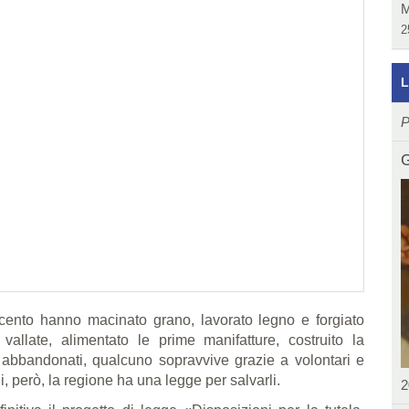
M
2
L
P
G
cento hanno macinato grano, lavorato legno e forgiato
llate, alimentato le prime manifatture, costruito la
bbandonati, qualcuno sopravvive grazie a volontari e
 però, la regione ha una legge per salvarli.
2