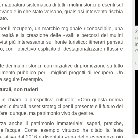
appatura sistematica di tutti i mulini storici presenti sul
ovano e in che stato versano, qualsiasi intervento rischia
ato.
i per il recupero, un marchio regionale riconoscibile, una
2
 realtà e la creazione delle «valli e percorsi dei mulini
n
tà più interessante sul fronte turistico: itinerari pensati
i
to, con l'obiettivo esplicito di destagionalizzare i flussi e
G
U
 dei mulini storici, con iniziative di promozione su tutto
cimento pubblico per i migliori progetti di recupero. Un
a seguire l'esempio.
urali, non ruderi
 in chiaro la prospettiva culturale: «Con questa norma
i culturali, asset strategici per il presente e il futuro del
rafare, dunque, ma patrimonio vivo da gestire.
za anche il patrimonio immateriale: saperi, pratiche,
 dell'acqua. Come esempio virtuoso ha citato la festa
i», attiva dal 2016 e diventata «una delle esperienze più