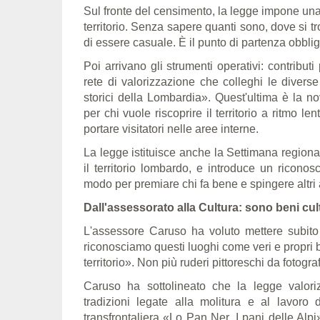
Sul fronte del censimento, la legge impone una m
territorio. Senza sapere quanti sono, dove si tr
di essere casuale. È il punto di partenza obblig
Poi arrivano gli strumenti operativi: contribut
rete di valorizzazione che colleghi le diverse
storici della Lombardia». Quest'ultima è la novi
per chi vuole riscoprire il territorio a ritmo len
portare visitatori nelle aree interne.
La legge istituisce anche la Settimana regionale
il territorio lombardo, e introduce un riconos
modo per premiare chi fa bene e spingere altri 
Dall'assessorato alla Cultura: sono beni cult
L'assessore Caruso ha voluto mettere subito
riconosciamo questi luoghi come veri e propri ben
territorio». Non più ruderi pittoreschi da fotog
Caruso ha sottolineato che la legge valoriz
tradizioni legate alla molitura e al lavoro
transfrontaliera «Lo Pan Ner. I pani delle Alp