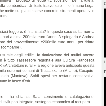
initiva il progetto di legge «Disposizioni per la tutela,
C
 della Lombardia». Un testo trasversale — lo firmano Lega,
che mette sul piatto risorse concrete, strumenti operativi e
turo.
siasi legge è: è finanziata? In questo caso sì. La norma
, pari a circa 200mila euro l'anno. A spiegarlo è Andrea
atore del provvedimento: «200mila euro annui per ridare
i scomparire».
tturale degli edifici, la riattivazione dei mulini ancora
on è tutto: l'assessore regionale alla Cultura Francesca
L
«Architetture rurali» la regione aveva anticipato questa
18mila euro nei comuni di Truccazzano (Milano), Cocquio-
F
oldo (Mantova). Soldi spesi per restauri conservativi,
tutte le fasce d'età.
ome li ha chiamati Sala: censimento e catalogazione,
i di sviluppo integrato, sostegno economico al recupero.