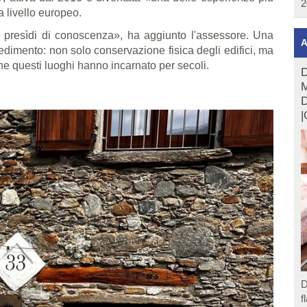
2
a livello europeo.
 e presìdi di conoscenza», ha aggiunto l'assessore. Una
A
edimento: non solo conservazione fisica degli edifici, ma
che questi luoghi hanno incarnato per secoli.
D
M
D
|
D
f