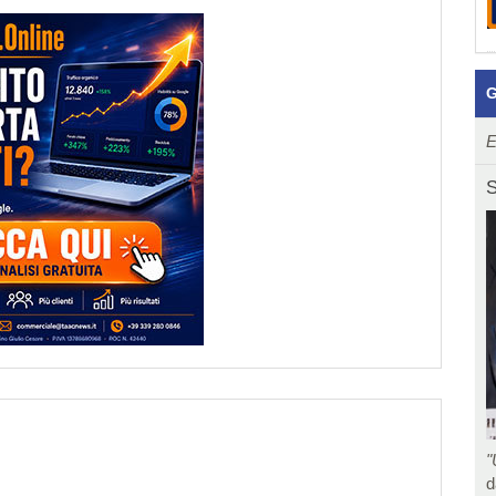
G
E
S
"
d