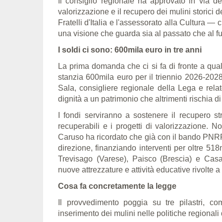
Il consiglio regionale ha approvato in via def
valorizzazione e il recupero dei mulini storici
Fratelli d'Italia e l'assessorato alla Cultura — 
una visione che guarda sia al passato che al fu
I soldi ci sono: 600mila euro in tre anni
La prima domanda che ci si fa di fronte a qual
stanzia 600mila euro per il triennio 2026-2028
Sala, consigliere regionale della Lega e rel
dignità a un patrimonio che altrimenti rischia d
I fondi serviranno a sostenere il recupero stru
recuperabili e i progetti di valorizzazione. N
Caruso ha ricordato che già con il bando PNRR 
direzione, finanziando interventi per oltre 5
Trevisago (Varese), Paisco (Brescia) e Casal
nuove attrezzature e attività educative rivolte a 
Cosa fa concretamente la legge
Il provvedimento poggia su tre pilastri, c
inserimento dei mulini nelle politiche regional